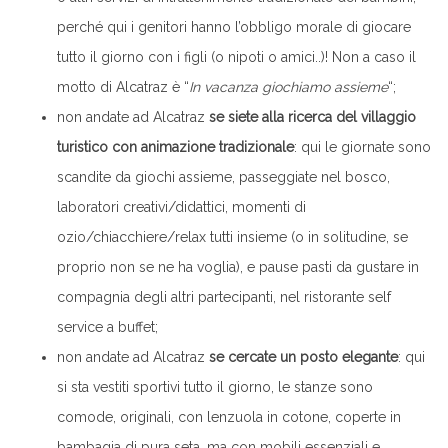
perché qui i genitori hanno l’obbligo morale di giocare
tutto il giorno con i figli (o nipoti o amici..)! Non a caso il
motto di Alcatraz è “
In vacanza giochiamo assieme
“;
non andate ad Alcatraz
se siete alla ricerca del villaggio
turistico con animazione tradizionale
: qui le giornate sono
scandite da giochi assieme, passeggiate nel bosco,
laboratori creativi/didattici, momenti di
ozio/chiacchiere/relax tutti insieme (o in solitudine, se
proprio non se ne ha voglia), e pause pasti da gustare in
compagnia degli altri partecipanti, nel ristorante self
service a buffet;
non andate ad Alcatraz
se cercate un posto elegante
: qui
si sta vestiti sportivi tutto il giorno, le stanze sono
comode, originali, con lenzuola in cotone, coperte in
bambagia di pura seta, ma con mobili essenziali e