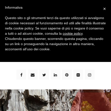
Informativa
×
Questo sito o gli strumenti terzi da questo utilizzati si avvalgono
di cookie necessari al funzionamento ed utili alle finalità illustrate
nella cookie policy. Se vuoi saperne di più o negare il consenso
a tutti o ad alcuni cookie, consulta la
cookie policy
.
Chiudendo questo banner, scorrendo questa pagina, cliccando
su un link o proseguendo la navigazione in altra maniera,
bimbi e viaggi - family travel blog: community #1 in
acconsenti all’uso dei cookie.
italia e guida completa per viaggiare con i bambini -
by milena marchioni