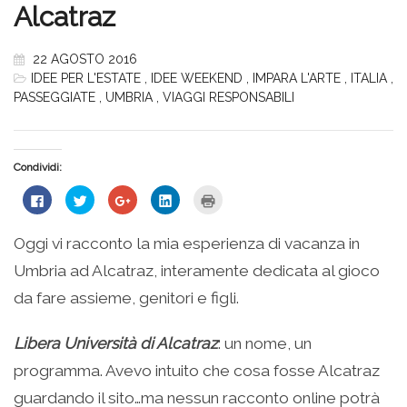
Alcatraz
22 AGOSTO 2016
IDEE PER L'ESTATE
,
IDEE WEEKEND
,
IMPARA L'ARTE
,
ITALIA
,
PASSEGGIATE
,
UMBRIA
,
VIAGGI RESPONSABILI
Condividi:
Fai
Fai
Fai
Fai
Fai
clic
clic
clic
clic
clic
per
qui
qui
qui
qui
condividere
per
per
per
per
su
condividere
condividere
condividere
stampare
Oggi vi racconto la mia esperienza di vacanza in
Facebook
su
su
su
(Si
(Si
Twitter
Google+
LinkedIn
apre
Umbria ad Alcatraz, interamente dedicata al gioco
apre
(Si
(Si
(Si
in
in
apre
apre
apre
una
una
in
in
in
nuova
da fare assieme, genitori e figli.
nuova
una
una
una
finestra)
finestra)
nuova
nuova
nuova
finestra)
finestra)
finestra)
Libera Università di Alcatraz
: un nome, un
programma. Avevo intuito che cosa fosse Alcatraz
guardando il sito…ma nessun racconto online potrà