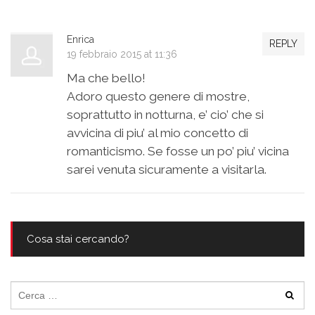
Enrica
REPLY
19 febbraio 2015 at 11:36
Ma che bello!
Adoro questo genere di mostre,
soprattutto in notturna, e’ cio’ che si
avvicina di piu’ al mio concetto di
romanticismo. Se fosse un po’ piu’ vicina
sarei venuta sicuramente a visitarla.
Cosa stai cercando?
Ricerca
per: