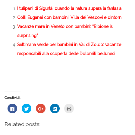
I tulipani di Sigurtà: quando la natura supera la fantasia
Colli Euganei con bambini: Villa dei Vescovi e dintorni
Vacanze mare in Veneto con bambini: “Bibione is
surprising”
Settimana verde per bambini in Val di Zoldo: vacanze
responsabili alla scoperta delle Dolomiti bellunesi
Condividi:
Fai
Fai
Fai
Fai
Fai
clic
clic
clic
clic
clic
per
qui
qui
qui
qui
condividere
per
per
per
per
su
condividere
condividere
condividere
stampare
Related posts:
Facebook
su
su
su
(Si
(Si
Twitter
Google+
LinkedIn
apre
apre
(Si
(Si
(Si
in