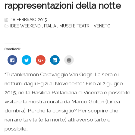
rappresentazioni della notte
18 FEBBRAIO 2015
IDEE WEEKEND
,
ITALIA
,
MUSEI E TEATRI
,
VENETO
Condividi:
Fai
Fai
Fai
Fai
Fai
clic
clic
clic
clic
clic
per
qui
qui
qui
qui
condividere
per
per
per
per
su
condividere
condividere
condividere
stampare
“Tutankhamon Caravaggio Van Gogh. La sera e i
Facebook
su
su
su
(Si
(Si
Twitter
Google+
LinkedIn
apre
notturni dagli Egizi al Novecento”. Fino al 2 giugno
apre
(Si
(Si
(Si
in
in
apre
apre
apre
una
una
in
in
in
nuova
2015, nella Basilica Palladiana di Vicenza è possibile
nuova
una
una
una
finestra)
finestra)
nuova
nuova
nuova
visitare la mostra curata da Marco Goldin (Linea
finestra)
finestra)
finestra)
d’ombra). Perchè la consiglio? Per scoprire che
narrare la vita (e la morte) attraverso l’arte è
possibile..