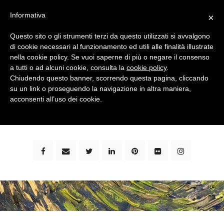
Informativa
×
Questo sito o gli strumenti terzi da questo utilizzati si avvalgono
di cookie necessari al funzionamento ed utili alle finalità illustrate
nella cookie policy. Se vuoi saperne di più o negare il consenso
a tutti o ad alcuni cookie, consulta la
cookie policy
.
Chiudendo questo banner, scorrendo questa pagina, cliccando
su un link o proseguendo la navigazione in altra maniera,
bimbi e viaggi - family travel blog: community #1 in
acconsenti all’uso dei cookie.
italia e guida completa per viaggiare con i bambini -
by milena marchioni