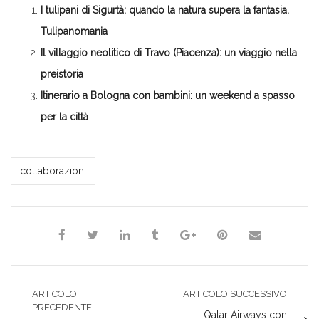
in
apre
apre
apre
una
I tulipani di Sigurtà: quando la natura supera la fantasia.
una
in
in
in
nuova
nuova
una
una
una
finestra)
finestra)
nuova
nuova
nuova
Tulipanomania
finestra)
finestra)
finestra)
Il villaggio neolitico di Travo (Piacenza): un viaggio nella
preistoria
Itinerario a Bologna con bambini: un weekend a spasso
per la città
Milena Marchioni
collaborazioni
ARTICOLO
ARTICOLO SUCCESSIVO
PRECEDENTE
Qatar Airways con