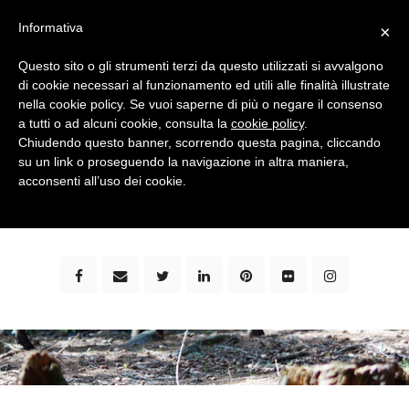
Informativa
×
Questo sito o gli strumenti terzi da questo utilizzati si avvalgono
di cookie necessari al funzionamento ed utili alle finalità illustrate
nella cookie policy. Se vuoi saperne di più o negare il consenso
a tutti o ad alcuni cookie, consulta la
cookie policy
.
Chiudendo questo banner, scorrendo questa pagina, cliccando
su un link o proseguendo la navigazione in altra maniera,
bimbi e viaggi - family travel blog: community #1 in
acconsenti all’uso dei cookie.
italia e guida completa per viaggiare con i bambini -
by milena marchioni