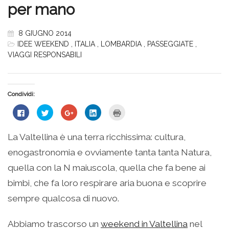
per mano
8 GIUGNO 2014
IDEE WEEKEND
,
ITALIA
,
LOMBARDIA
,
PASSEGGIATE
,
VIAGGI RESPONSABILI
Condividi:
Fai
Fai
Fai
Fai
Fai
clic
clic
clic
clic
clic
per
qui
qui
qui
qui
condividere
per
per
per
per
su
condividere
condividere
condividere
stampare
La Valtellina è una terra ricchissima: cultura,
Facebook
su
su
su
(Si
(Si
Twitter
Google+
LinkedIn
apre
enogastronomia e ovviamente tanta tanta Natura,
apre
(Si
(Si
(Si
in
in
apre
apre
apre
una
una
in
in
in
nuova
quella con la N maiuscola, quella che fa bene ai
nuova
una
una
una
finestra)
finestra)
nuova
nuova
nuova
bimbi, che fa loro respirare aria buona e scoprire
finestra)
finestra)
finestra)
sempre qualcosa di nuovo.
Abbiamo trascorso un
weekend in Valtellina
nel