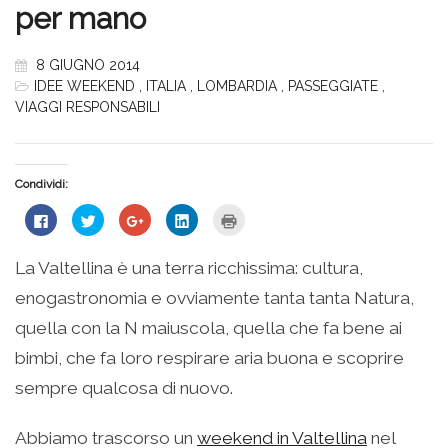
per mano
8 GIUGNO 2014
IDEE WEEKEND
,
ITALIA
,
LOMBARDIA
,
PASSEGGIATE
,
VIAGGI RESPONSABILI
Condividi:
Fai
Fai
Fai
Fai
Fai
clic
clic
clic
clic
clic
per
qui
qui
qui
qui
condividere
per
per
per
per
su
condividere
condividere
condividere
stampare
La Valtellina è una terra ricchissima: cultura,
Facebook
su
su
su
(Si
(Si
Twitter
Google+
LinkedIn
apre
enogastronomia e ovviamente tanta tanta Natura,
apre
(Si
(Si
(Si
in
in
apre
apre
apre
una
una
in
in
in
nuova
quella con la N maiuscola, quella che fa bene ai
nuova
una
una
una
finestra)
finestra)
nuova
nuova
nuova
bimbi, che fa loro respirare aria buona e scoprire
finestra)
finestra)
finestra)
sempre qualcosa di nuovo.
Abbiamo trascorso un
weekend in Valtellina
nel