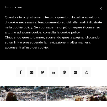
Informativa
×
Questo sito o gli strumenti terzi da questo utilizzati si avvalgono
di cookie necessari al funzionamento ed utili alle finalità illustrate
nella cookie policy. Se vuoi saperne di più o negare il consenso
a tutti o ad alcuni cookie, consulta la
cookie policy
.
Chiudendo questo banner, scorrendo questa pagina, cliccando
su un link o proseguendo la navigazione in altra maniera,
bimbi e viaggi - family travel blog: community #1 in
acconsenti all’uso dei cookie.
italia e guida completa per viaggiare con i bambini -
by milena marchioni