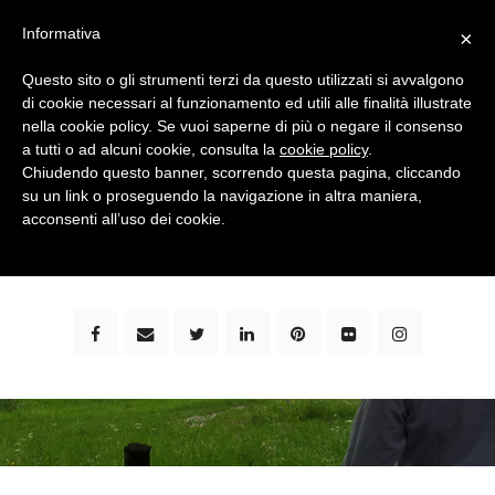
Informativa
×
Questo sito o gli strumenti terzi da questo utilizzati si avvalgono
di cookie necessari al funzionamento ed utili alle finalità illustrate
nella cookie policy. Se vuoi saperne di più o negare il consenso
a tutti o ad alcuni cookie, consulta la
cookie policy
.
Chiudendo questo banner, scorrendo questa pagina, cliccando
su un link o proseguendo la navigazione in altra maniera,
bimbi e viaggi - family travel blog: community #1 in
acconsenti all’uso dei cookie.
italia e guida completa per viaggiare con i bambini -
by milena marchioni