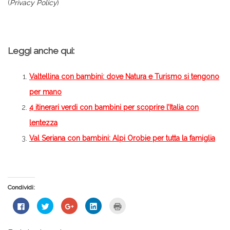
(
Privacy Policy
)
Leggi anche qui:
Valtellina con bambini: dove Natura e Turismo si tengono
per mano
4 itinerari verdi con bambini per scoprire l’Italia con
lentezza
Val Seriana con bambini: Alpi Orobie per tutta la famiglia
Condividi:
Fai
Fai
Fai
Fai
Fai
clic
clic
clic
clic
clic
per
qui
qui
qui
qui
condividere
per
per
per
per
su
condividere
condividere
condividere
stampare