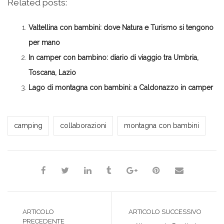
Related posts:
Facebook
su
su
su
(Si
(Si
Twitter
Google+
LinkedIn
apre
apre
(Si
(Si
(Si
in
in
apre
apre
apre
una
Valtellina con bambini: dove Natura e Turismo si tengono
una
in
in
in
nuova
nuova
una
una
una
finestra)
finestra)
nuova
nuova
nuova
per mano
finestra)
finestra)
finestra)
In camper con bambino: diario di viaggio tra Umbria,
Toscana, Lazio
Lago di montagna con bambini: a Caldonazzo in camper
*Redazione*
camping
collaborazioni
montagna con bambini
ARTICOLO
ARTICOLO SUCCESSIVO
PRECEDENTE