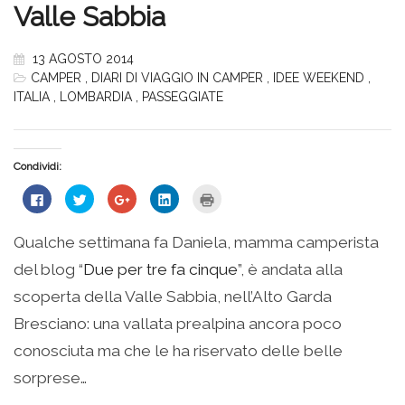
Valle Sabbia
13 AGOSTO 2014
CAMPER
,
DIARI DI VIAGGIO IN CAMPER
,
IDEE WEEKEND
,
ITALIA
,
LOMBARDIA
,
PASSEGGIATE
Condividi:
Fai
Fai
Fai
Fai
Fai
clic
clic
clic
clic
clic
per
qui
qui
qui
qui
condividere
per
per
per
per
su
condividere
condividere
condividere
stampare
Qualche settimana fa Daniela, mamma camperista
Facebook
su
su
su
(Si
(Si
Twitter
Google+
LinkedIn
apre
del blog “
Due per tre fa cinque
”, è andata alla
apre
(Si
(Si
(Si
in
in
apre
apre
apre
una
una
in
in
in
nuova
scoperta della Valle Sabbia, nell’Alto Garda
nuova
una
una
una
finestra)
finestra)
nuova
nuova
nuova
Bresciano: una vallata prealpina ancora poco
finestra)
finestra)
finestra)
conosciuta ma che le ha riservato delle belle
sorprese…