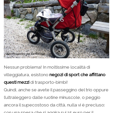
Nessun problema! In moltissime località di
villeggiatura, esistono
negozi di sport che affittano
questi mezzi
di trasporto-bimbi!
Quindi, anche se avete il passeggino del trio oppure
l’ultraleggero dalle ruotine minuscole, o peggio
ancora il supecostoso da città, nulla vi è precluso:
con una spesa che si aggira sui 15 euro per il