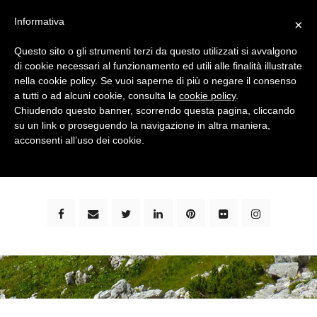
Informativa
×
Questo sito o gli strumenti terzi da questo utilizzati si avvalgono
di cookie necessari al funzionamento ed utili alle finalità illustrate
nella cookie policy. Se vuoi saperne di più o negare il consenso
a tutti o ad alcuni cookie, consulta la
cookie policy
.
Chiudendo questo banner, scorrendo questa pagina, cliccando
su un link o proseguendo la navigazione in altra maniera,
bimbi e viaggi - family travel blog: community #1 in
acconsenti all’uso dei cookie.
italia e guida completa per viaggiare con i bambini -
by milena marchioni