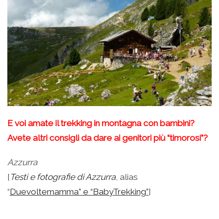
E voi amate il trekking in montagna con bambini?
Avete altri consigli da dare ai genitori più “timorosi”?
Azzurra
[
Testi e fotografie di Azzurra
, alias
“
Duevoltemamma” e “BabyTrekking”
]