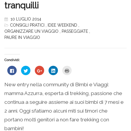
tranquilli
10 LUGLIO 2014
CONSIGLI PRATICI
,
IDEE WEEKEND
,
ORGANIZZARE UN VIAGGIO
,
PASSEGGIATE
,
PAURE IN VIAGGIO
Condividi:
Fai
Fai
Fai
Fai
Fai
clic
clic
clic
clic
clic
per
qui
qui
qui
qui
condividere
per
per
per
per
su
condividere
condividere
condividere
stampare
New entry nella community di Bimbi e Viaggi:
Facebook
su
su
su
(Si
(Si
Twitter
Google+
LinkedIn
apre
mamma Azzurra, esperta di trekking, passione che
apre
(Si
(Si
(Si
in
in
apre
apre
apre
una
una
in
in
in
nuova
continua a seguire assieme ai suoi bimbi di 7 mesi e
nuova
una
una
una
finestra)
finestra)
nuova
nuova
nuova
2 anni. Oggi sfatiamo alcuni miti sui timori che
finestra)
finestra)
finestra)
portano molti genitori a non fare trekking con
bambini!