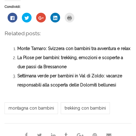
Condividi:
Fai
Fai
Fai
Fai
Fai
clic
clic
clic
clic
clic
per
qui
qui
qui
qui
condividere
per
per
per
per
su
condividere
condividere
condividere
stampare
Related posts:
Facebook
su
su
su
(Si
(Si
Twitter
Google+
LinkedIn
apre
apre
(Si
(Si
(Si
in
in
apre
apre
apre
una
Monte Tamaro: Svizzera con bambini tra avventura e relax
una
in
in
in
nuova
nuova
una
una
una
finestra)
finestra)
nuova
nuova
nuova
La Plose per bambini: trekking, emozioni e scoperte a
finestra)
finestra)
finestra)
due passi da Bressanone
Settimana verde per bambini in Val di Zoldo: vacanze
responsabili alla scoperta delle Dolomiti bellunesi
*Redazione*
montagna con bambini
trekking con bambini