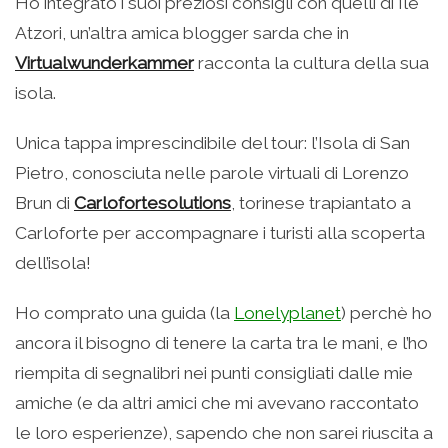
Ho integrato i suoi preziosi consigli con quelli di Ile
Atzori, un’altra amica blogger sarda che in
Virtualwunderkammer
racconta la cultura della sua
isola.
Unica tappa imprescindibile del tour: l’Isola di San
Pietro, conosciuta nelle parole virtuali di Lorenzo
Brun di
Carlofortesolutions
, torinese trapiantato a
Carloforte per accompagnare i turisti alla scoperta
dell’isola!
Ho comprato una guida (la
Lonelyplanet
) perchè ho
ancora il bisogno di tenere la carta tra le mani, e l’ho
riempita di segnalibri nei punti consigliati dalle mie
amiche (e da altri amici che mi avevano raccontato
le loro esperienze), sapendo che non sarei riuscita a