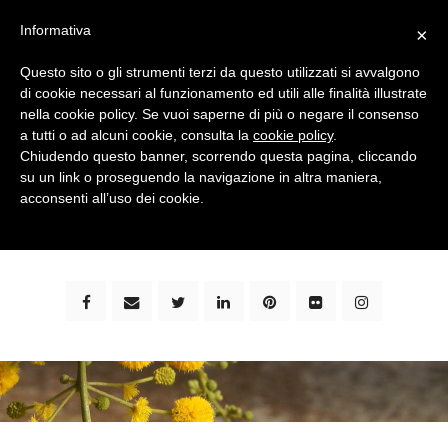
Informativa
×
Questo sito o gli strumenti terzi da questo utilizzati si avvalgono
di cookie necessari al funzionamento ed utili alle finalità illustrate
nella cookie policy. Se vuoi saperne di più o negare il consenso
a tutti o ad alcuni cookie, consulta la
cookie policy
.
Chiudendo questo banner, scorrendo questa pagina, cliccando
su un link o proseguendo la navigazione in altra maniera,
bimbi e viaggi - family travel blog: community #1 in
acconsenti all’uso dei cookie.
italia e guida completa per viaggiare con i bambini -
by milena marchioni