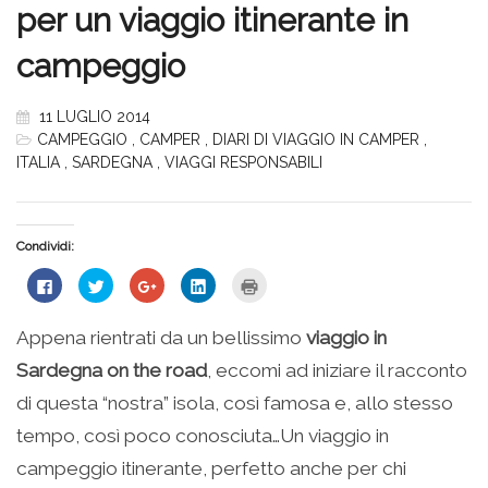
per un viaggio itinerante in
campeggio
11 LUGLIO 2014
CAMPEGGIO
,
CAMPER
,
DIARI DI VIAGGIO IN CAMPER
,
ITALIA
,
SARDEGNA
,
VIAGGI RESPONSABILI
Condividi:
Fai
Fai
Fai
Fai
Fai
clic
clic
clic
clic
clic
per
qui
qui
qui
qui
condividere
per
per
per
per
su
condividere
condividere
condividere
stampare
Appena rientrati da un bellissimo
viaggio in
Facebook
su
su
su
(Si
(Si
Twitter
Google+
LinkedIn
apre
Sardegna on the road
, eccomi ad iniziare il racconto
apre
(Si
(Si
(Si
in
in
apre
apre
apre
una
una
in
in
in
nuova
di questa “nostra” isola, così famosa e, allo stesso
nuova
una
una
una
finestra)
finestra)
nuova
nuova
nuova
tempo, così poco conosciuta…Un viaggio in
finestra)
finestra)
finestra)
campeggio itinerante, perfetto anche per chi