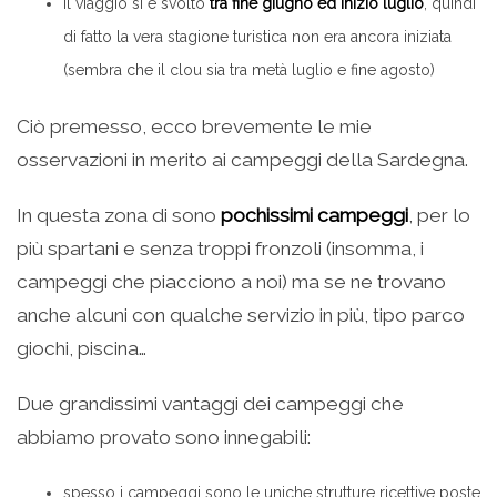
il viaggio si è svolto
tra fine giugno ed inizio luglio
, quindi
di fatto la vera stagione turistica non era ancora iniziata
(sembra che il clou sia tra metà luglio e fine agosto)
Ciò premesso, ecco brevemente le mie
osservazioni in merito ai campeggi della Sardegna.
In questa zona di sono
pochissimi campeggi
, per lo
più spartani e senza troppi fronzoli (insomma, i
campeggi che piacciono a noi) ma se ne trovano
anche alcuni con qualche servizio in più, tipo parco
giochi, piscina…
Due grandissimi vantaggi dei campeggi che
abbiamo provato sono innegabili:
spesso i campeggi sono le uniche strutture ricettive poste