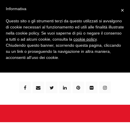
Informativa
×
Questo sito o gli strumenti terzi da questo utilizzati si avvalgono
di cookie necessari al funzionamento ed utili alle finalità illustrate
nella cookie policy. Se vuoi saperne di più o negare il consenso
a tutti o ad alcuni cookie, consulta la
cookie policy
.
Chiudendo questo banner, scorrendo questa pagina, cliccando
su un link o proseguendo la navigazione in altra maniera,
bimbi e viaggi - family travel blog: community #1 in
acconsenti all’uso dei cookie.
italia e guida completa per viaggiare con i bambini -
by milena marchioni