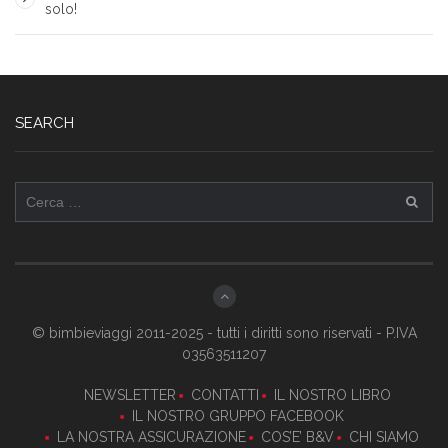
solo!
SEARCH
Ricerca
per:
© bimbieviaggi 2011-2025 - tutti i diritti sono riservati - P.IVA
03563511207
NEWSLETTER
CONTATTI
IL NOSTRO LIBRO
IL NOSTRO GRUPPO FACEBOOK
LA NOSTRA ASSICURAZIONE
COS’E’ B&V
CHI SIAMO