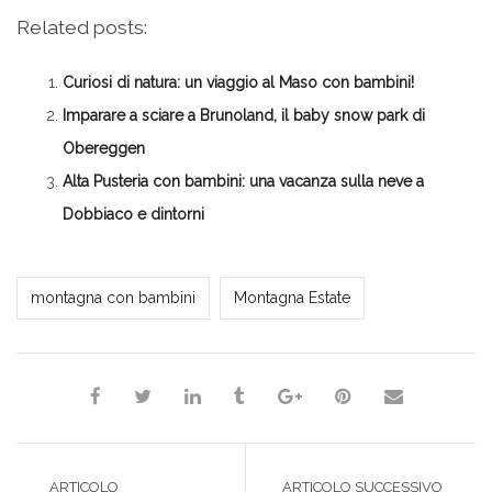
condividere
per
per
per
per
su
condividere
condividere
condividere
stampare
Related posts:
Facebook
su
su
su
(Si
(Si
Twitter
Google+
LinkedIn
apre
apre
(Si
(Si
(Si
in
in
apre
apre
apre
una
Curiosi di natura: un viaggio al Maso con bambini!
una
in
in
in
nuova
nuova
una
una
una
finestra)
finestra)
nuova
nuova
nuova
Imparare a sciare a Brunoland, il baby snow park di
finestra)
finestra)
finestra)
Obereggen
Alta Pusteria con bambini: una vacanza sulla neve a
Dobbiaco e dintorni
*Redazione*
montagna con bambini
Montagna Estate
ARTICOLO
ARTICOLO SUCCESSIVO