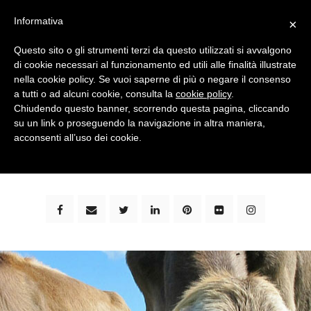
Informativa
×
Questo sito o gli strumenti terzi da questo utilizzati si avvalgono
di cookie necessari al funzionamento ed utili alle finalità illustrate
nella cookie policy. Se vuoi saperne di più o negare il consenso
a tutti o ad alcuni cookie, consulta la
cookie policy
.
Chiudendo questo banner, scorrendo questa pagina, cliccando
su un link o proseguendo la navigazione in altra maniera,
bimbi e viaggi - family travel blog: community #1 in
acconsenti all’uso dei cookie.
italia e guida completa per viaggiare con i bambini -
by milena marchioni