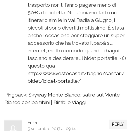
trasporto non ti fanno pagare meno di
50€ a bicicletta. Noi abbiamo fatto un
itinerario simile in Val Badia a Giugno, i
piccoli si sono divertiti moltissimo. È stata
anche l’occasione per sfoggiare un super
accessorio che ha trovato il papà su
internet, molto comodo quando i bagni
lasciano a desiderare…il bidet portatile :-)))
questo qua
http://www.vestocasa.it/bagno/sanitari/
bidet/bidet-portatile/
Pingback:
Skyway Monte Bianco: salire sul Monte
Bianco con bambini | Bimbi e Viaggi
Enza
REPLY
5 settembre 2017 at 09:14