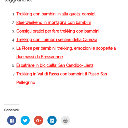
Trekking con bambini in alta quota: consigli
Idee weekend in montagna con bambini
Consigli pratici per fare trekking con bambini
Trekking con i bimbi: i sentieri della Carinzia
La Plose per bambini: trekking, emozioni e scoperte a
due passi da Bressanone
Espatriare in bicicletta: San Candido-Lienz
Trekking in Val di Fassa con bambini: il Passo San
Pellegrino
Condividi:
Fai
Fai
Fai
Fai
Fai
clic
clic
clic
clic
clic
per
qui
qui
qui
qui