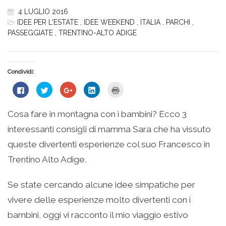
4 LUGLIO 2016
IDEE PER L'ESTATE
,
IDEE WEEKEND
,
ITALIA
,
PARCHI
,
PASSEGGIATE
,
TRENTINO-ALTO ADIGE
Condividi:
Fai
Fai
Fai
Fai
Fai
clic
clic
clic
clic
clic
per
qui
qui
qui
qui
condividere
per
per
per
per
su
condividere
condividere
condividere
stampare
Cosa fare in montagna con i bambini? Ecco 3
Facebook
su
su
su
(Si
(Si
Twitter
Google+
LinkedIn
apre
interessanti consigli di mamma Sara che ha vissuto
apre
(Si
(Si
(Si
in
in
apre
apre
apre
una
una
in
in
in
nuova
queste divertenti esperienze col suo Francesco in
nuova
una
una
una
finestra)
finestra)
nuova
nuova
nuova
Trentino Alto Adige.
finestra)
finestra)
finestra)
Se state cercando alcune idee simpatiche per
vivere delle esperienze molto divertenti con i
bambini, oggi vi racconto il mio viaggio estivo