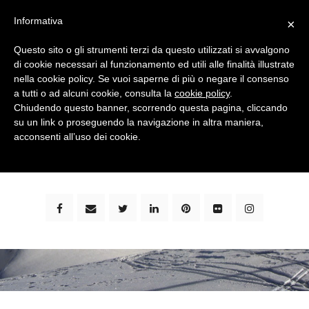
Informativa
×
Questo sito o gli strumenti terzi da questo utilizzati si avvalgono
di cookie necessari al funzionamento ed utili alle finalità illustrate
nella cookie policy. Se vuoi saperne di più o negare il consenso
a tutti o ad alcuni cookie, consulta la
cookie policy
.
Chiudendo questo banner, scorrendo questa pagina, cliccando
su un link o proseguendo la navigazione in altra maniera,
bimbi e viaggi - family travel blog: community #1 in
acconsenti all’uso dei cookie.
italia e guida completa per viaggiare con i bambini -
by milena marchioni