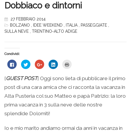
Dobbiaco e dintorni
27 FEBBRAIO 2014
BOLZANO
,
IDEE WEEKEND
,
ITALIA
,
PASSEGGIATE
,
SULLA NEVE
,
TRENTINO-ALTO ADIGE
Condividi:
Fai
Fai
Fai
Fai
Fai
clic
clic
clic
clic
clic
per
qui
qui
qui
qui
condividere
per
per
per
per
su
condividere
condividere
condividere
stampare
[
GUEST POST
] Oggi sono lieta di pubblicare il primo
Facebook
su
su
su
(Si
(Si
Twitter
Google+
LinkedIn
apre
post di una cara amica che ci racconta la vacanza in
apre
(Si
(Si
(Si
in
in
apre
apre
apre
una
una
in
in
in
nuova
Alta Pusteria col suo Matteo e papà Patrizio: la loro
nuova
una
una
una
finestra)
finestra)
nuova
nuova
nuova
prima vacanza in 3 sulla neve delle nostre
finestra)
finestra)
finestra)
splendide Dolomiti!
Io e mio marito andiamo ormai da anni in vacanza in