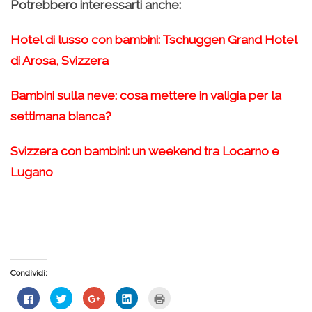
Potrebbero interessarti anche:
Hotel di lusso con bambini: Tschuggen Grand Hotel
di Arosa, Svizzera
Bambini sulla neve: cosa mettere in valigia per la
settimana bianca?
Svizzera con bambini: un weekend tra Locarno e
Lugano
Condividi:
Fai
Fai
Fai
Fai
Fai
clic
clic
clic
clic
clic