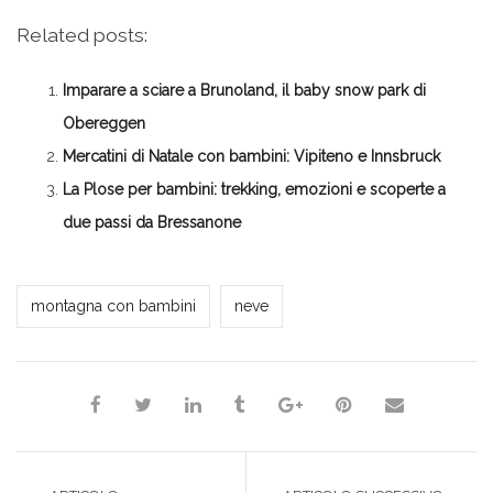
per
qui
qui
qui
qui
condividere
per
per
per
per
su
condividere
condividere
condividere
stampare
Related posts:
Facebook
su
su
su
(Si
(Si
Twitter
Google+
LinkedIn
apre
apre
(Si
(Si
(Si
in
in
apre
apre
apre
una
Imparare a sciare a Brunoland, il baby snow park di
una
in
in
in
nuova
nuova
una
una
una
finestra)
finestra)
nuova
nuova
nuova
Obereggen
finestra)
finestra)
finestra)
Mercatini di Natale con bambini: Vipiteno e Innsbruck
La Plose per bambini: trekking, emozioni e scoperte a
due passi da Bressanone
*Redazione*
montagna con bambini
neve