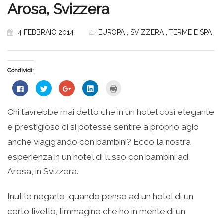
Arosa, Svizzera
4 FEBBRAIO 2014
EUROPA
,
SVIZZERA
,
TERME E SPA
Condividi:
Fai
Fai
Fai
Fai
Fai
clic
clic
clic
clic
clic
per
qui
qui
qui
qui
condividere
per
per
per
per
su
condividere
condividere
condividere
stampare
Chi l’avrebbe mai detto che in un hotel così elegante
Facebook
su
su
su
(Si
(Si
Twitter
Google+
LinkedIn
apre
e prestigioso ci si potesse sentire a proprio agio
apre
(Si
(Si
(Si
in
in
apre
apre
apre
una
una
in
in
in
nuova
anche viaggiando con bambini? Ecco la nostra
nuova
una
una
una
finestra)
finestra)
nuova
nuova
nuova
esperienza in un hotel di lusso con bambini ad
finestra)
finestra)
finestra)
Arosa, in Svizzera.
Inutile negarlo, quando penso ad un hotel di un
certo livello, l’immagine che ho in mente di un