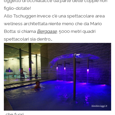
oggetto di occhiatacce da parte delle coppie non
figlio-dotate!
Allo Tschuggen invece c’è una spettacolare area
wellness architettata niente meno che da Mario
Botta: si chiama
Bergoase
, 5000 metri quadri
spettacolari sia dentro…
…che fuori…