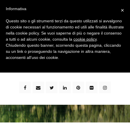
Informativa
×
Questo sito o gli strumenti terzi da questo utilizzati si avvalgono
di cookie necessari al funzionamento ed utili alle finalità illustrate
nella cookie policy. Se vuoi saperne di più o negare il consenso
a tutti o ad alcuni cookie, consulta la
cookie policy
.
Chiudendo questo banner, scorrendo questa pagina, cliccando
su un link o proseguendo la navigazione in altra maniera,
bimbi e viaggi - family travel blog: community #1 in
acconsenti all’uso dei cookie.
italia e guida completa per viaggiare con i bambini -
by milena marchioni