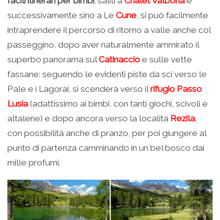
facili itinerari per bimbi
; saliti a
Chalet Valbona
e
successivamente sino a Le
Cune
, si può facilmente
intraprendere il percorso di ritorno a valle anche col
passeggino, dopo aver naturalmente ammirato il
superbo panorama sul
Catinaccio
e sulle vette
fassane: seguendo le evidenti piste da sci verso le
Pale e i Lagorai, si scenderà verso il
rifugio Passo
Lusia
(adattissimo ai bimbi, con tanti giochi, scivoli e
altalene) e dopo ancora verso la località
Rezila
,
con possibilità anche di pranzo, per poi giungere al
punto di partenza camminando in un bel bosco dai
mille profumi.