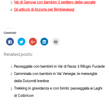
Val di Genova con bambini: il sentiero delle cascate
Gli articoli di Azzurra per Bimbieviaggi
Condividi:
Fai
Fai
Fai
Fai
Fai
clic
clic
clic
clic
clic
per
qui
qui
qui
qui
condividere
per
per
per
per
su
condividere
condividere
condividere
stampare
Related posts:
Facebook
su
su
su
(Si
(Si
Twitter
Google+
LinkedIn
apre
apre
(Si
(Si
(Si
in
in
apre
apre
apre
una
Passeggiata con bambini in Val di Fassa: il Rifugio Fuciade
una
in
in
in
nuova
nuova
una
una
una
finestra)
finestra)
nuova
nuova
nuova
Camminata con bambini in Val Venegia: le meraviglie
finestra)
finestra)
finestra)
delle Dolomiti trentine
Trekking in gravidanza e con bimbi: passeggiata ai Laghi
di Colbricon