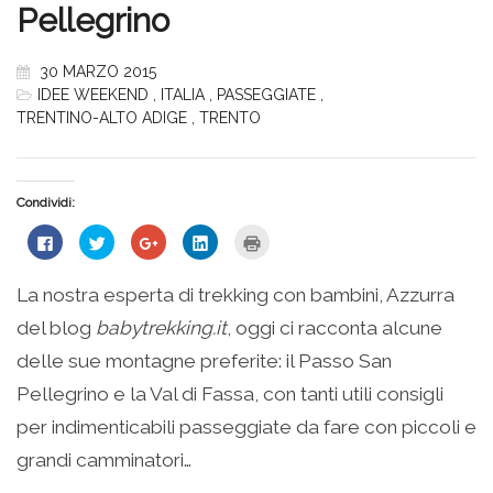
Pellegrino
30 MARZO 2015
IDEE WEEKEND
,
ITALIA
,
PASSEGGIATE
,
TRENTINO-ALTO ADIGE
,
TRENTO
Condividi:
Fai
Fai
Fai
Fai
Fai
clic
clic
clic
clic
clic
per
qui
qui
qui
qui
condividere
per
per
per
per
su
condividere
condividere
condividere
stampare
La nostra esperta di trekking con bambini, Azzurra
Facebook
su
su
su
(Si
(Si
Twitter
Google+
LinkedIn
apre
del blog
babytrekking.it
, oggi ci racconta alcune
apre
(Si
(Si
(Si
in
in
apre
apre
apre
una
una
in
in
in
nuova
delle sue montagne preferite: il Passo San
nuova
una
una
una
finestra)
finestra)
nuova
nuova
nuova
Pellegrino e la Val di Fassa, con tanti utili consigli
finestra)
finestra)
finestra)
per indimenticabili passeggiate da fare con piccoli e
grandi camminatori…