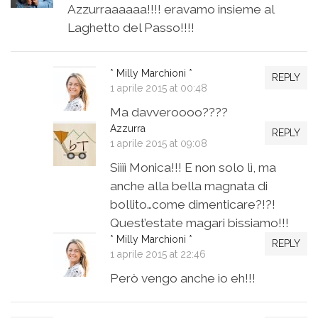
Azzurraaaaaa!!!! eravamo insieme al
Laghetto del Passo!!!!
* Milly Marchioni *
REPLY
1 aprile 2015 at 00:48
Ma davveroooo????
Azzurra
REPLY
1 aprile 2015 at 09:08
Sìììì Monica!!! E non solo lì, ma
anche alla bella magnata di
bollito…come dimenticare?!?!
Quest’estate magari bissiamo!!!
* Milly Marchioni *
REPLY
1 aprile 2015 at 22:46
Però vengo anche io eh!!!