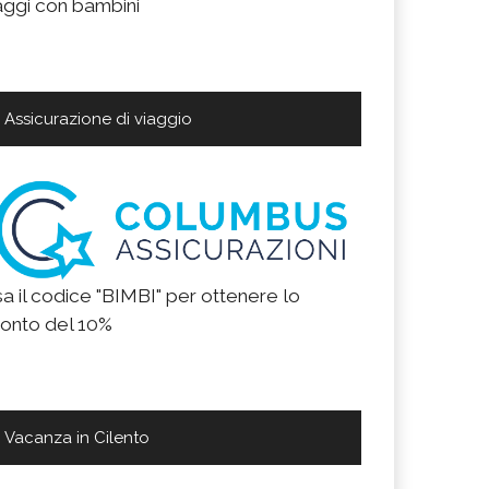
aggi con bambini
Assicurazione di viaggio
a il codice "BIMBI" per ottenere lo
onto del 10%
Vacanza in Cilento