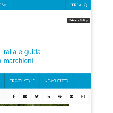
 B&V
CERCA
 italia e guida
a marchioni
TRAVEL STYLE
NEWSLETTER
ile)