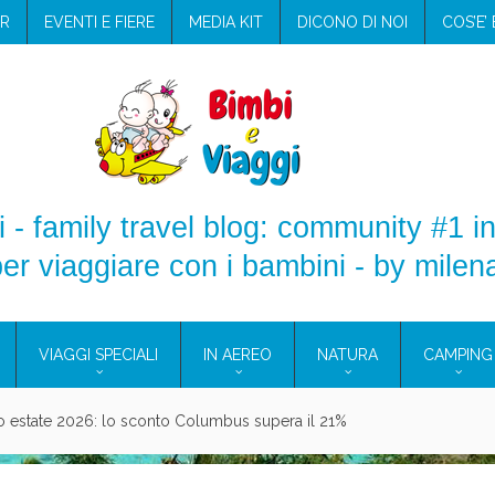
R
EVENTI E FIERE
MEDIA KIT
DICONO DI NOI
COS’E’
 - family travel blog: community #1 in
er viaggiare con i bambini - by milen
VIAGGI SPECIALI
IN AEREO
NATURA
CAMPING
aggio: i prodotti che hanno conquistato la mia valigia (e la pelle sensib
onne 2026: vieni alle Eolie e a Pantelleria!
Villaggio per famiglie in Cilento: il Blue Marine di Marina di Camerota