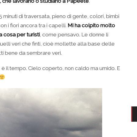
i, che lavorano o studiano a Papeete
.
minuti di traversata, pieno di gente, colori, bimbi
i fiori ancora tra i capelli.
Mi ha colpito molto
a cosa per turisti
, come pensavo. Le donne li
elli veri che finti, cioè mollette alla base delle
fatti bene da sembrare veri.
 è il tempo. Cielo coperto, non caldo ma umido. E