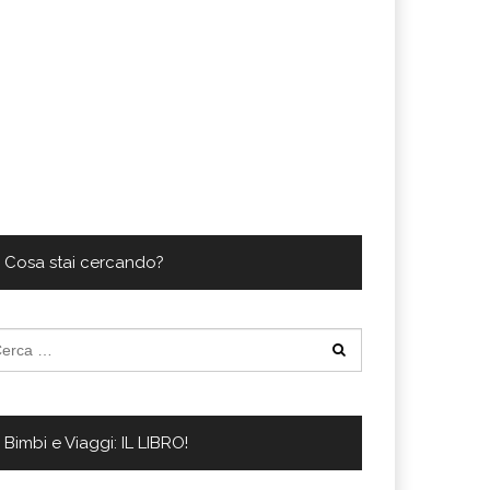
Cosa stai cercando?
cerca
:
Bimbi e Viaggi: IL LIBRO!