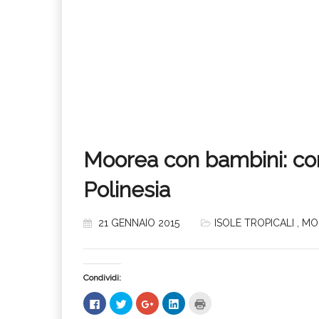
Moorea con bambini: cont
Polinesia
21 GENNAIO 2015
ISOLE TROPICALI
,
MO
Condividi:
Fai
Fai
Fai
Fai
Fai
clic
clic
clic
clic
clic
per
qui
qui
qui
qui