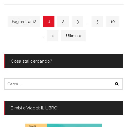
Pagina 1 di 12
1
2
3
...
5
10
...
»
Ultima »
Cosa stai cercando?
Ricerca
per:
Bimbi e Viaggi: IL LIBRO!