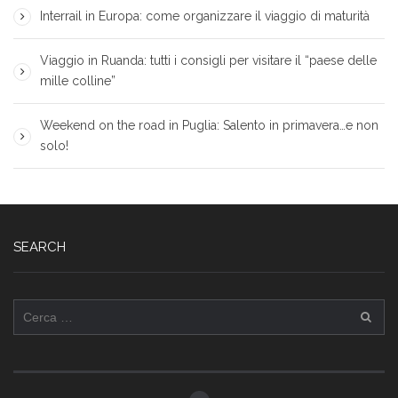
Interrail in Europa: come organizzare il viaggio di maturità
Viaggio in Ruanda: tutti i consigli per visitare il “paese delle
mille colline”
Weekend on the road in Puglia: Salento in primavera…e non
solo!
SEARCH
Ricerca
per: