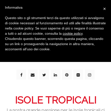
Informativa
×
Questo sito o gli strumenti terzi da questo utilizzati si avvalgono
di cookie necessari al funzionamento ed utili alle finalità illustrate
nella cookie policy. Se vuoi saperne di più o negare il consenso
a tutti o ad alcuni cookie, consulta la
cookie policy
.
Chiudendo questo banner, scorrendo questa pagina, cliccando
su un link o proseguendo la navigazione in altra maniera,
bimbi e viaggi - family travel blog: community #1 in
acconsenti all’uso dei cookie.
italia e guida completa per viaggiare con i bambini -
by milena marchioni
ISOLE TROPICALI
La nostra grande passione per le isole tropicali ci