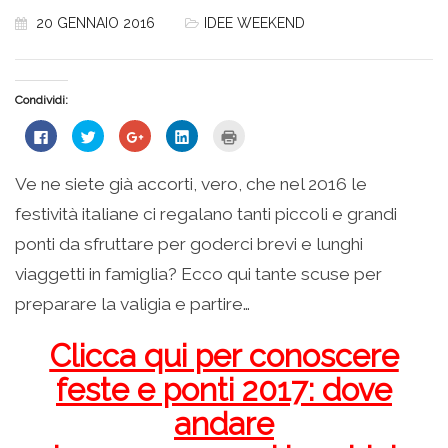
20 GENNAIO 2016
IDEE WEEKEND
Condividi:
Fai
Fai
Fai
Fai
Fai
clic
clic
clic
clic
clic
per
qui
qui
qui
qui
condividere
per
per
per
per
su
condividere
condividere
condividere
stampare
Ve ne siete già accorti, vero, che nel 2016 le
Facebook
su
su
su
(Si
(Si
Twitter
Google+
LinkedIn
apre
festività italiane ci regalano tanti piccoli e grandi
apre
(Si
(Si
(Si
in
in
apre
apre
apre
una
una
in
in
in
nuova
ponti da sfruttare per goderci brevi e lunghi
nuova
una
una
una
finestra)
finestra)
nuova
nuova
nuova
viaggetti in famiglia? Ecco qui tante scuse per
finestra)
finestra)
finestra)
preparare la valigia e partire…
Clicca qui per conoscere
feste e ponti 2017: dove
andare