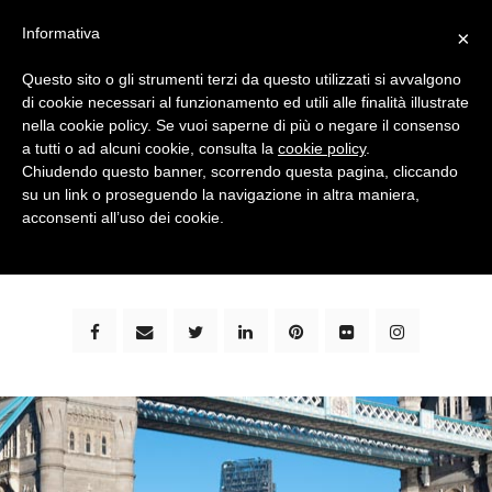
Informativa
×
Questo sito o gli strumenti terzi da questo utilizzati si avvalgono
di cookie necessari al funzionamento ed utili alle finalità illustrate
nella cookie policy. Se vuoi saperne di più o negare il consenso
a tutti o ad alcuni cookie, consulta la
cookie policy
.
Chiudendo questo banner, scorrendo questa pagina, cliccando
su un link o proseguendo la navigazione in altra maniera,
bimbi e viaggi - family travel blog: community #1 in
acconsenti all’uso dei cookie.
italia e guida completa per viaggiare con i bambini -
by milena marchioni