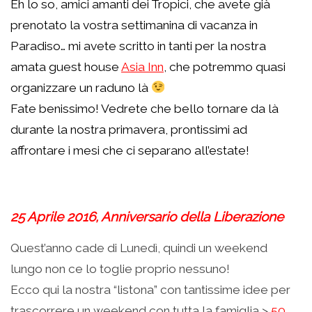
Eh lo so, amici amanti dei Tropici, che avete già
prenotato la vostra settimanina di vacanza in
Paradiso… mi avete scritto in tanti per la nostra
amata guest house
Asia Inn
, che potremmo quasi
organizzare un raduno là
Fate benissimo! Vedrete che bello tornare da là
durante la nostra primavera, prontissimi ad
affrontare i mesi che ci separano all’estate!
.
25 Aprile 2016, Anniversario della Liberazione
Quest’anno cade di Lunedì, quindi un weekend
lungo non ce lo toglie proprio nessuno!
Ecco qui la nostra “listona” con tantissime idee per
trascorrere un weekend con tutta la famiglia >
50