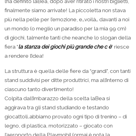
l’ha definito laBea, dopo aver ritirato i nostri biglietti,
finalmente siamo arrivate! La piccoletta non stava
più nella pelle per l’emozione, e…voilà… davanti a noi
un mondo (o meglio un paradiso per la mia 99 cm)
di giochi, talmente tanti che neanche lo slogan della
fiera “
la stanza dei giochi più grande che c è
” riesce
a rendere l’idea!
La struttura è quella delle fiere da “grandi”, con tanti
stand suddivisi per ditte produttrici, ma all’interno di
ciascuno tanto divertimento!
Colpita dall’imbarazzo della scelta laBea si
aggirava tra gli stand studiando e testando
giocattoli..abbiamo provato ogni tipo di trenino – di
legno, di plastica, motorizzato – giocato con
l’aeroporto della Playmobil (ormai è nota la