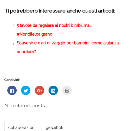
Ti potrebbero interessare anche questi articoli:
5 favole da regalare ai nostri bimbi…ma…
#Nonditeloaigrandi
Souvenir e diari di viaggio per bambini: come aiutarli a
ricordare?
Condividi:
Fai
Fai
Fai
Fai
Fai
clic
clic
clic
clic
clic
per
qui
qui
qui
qui
condividere
per
per
per
per
su
condividere
condividere
condividere
stampare
No related posts.
Facebook
su
su
su
(Si
(Si
Twitter
Google+
LinkedIn
apre
apre
(Si
(Si
(Si
in
in
apre
apre
apre
una
una
in
in
in
nuova
Milena Marchioni
nuova
una
una
una
finestra)
collaborazioni
giocattoli
finestra)
nuova
nuova
nuova