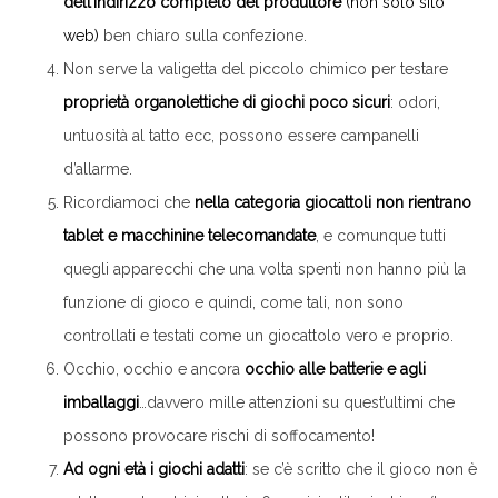
dell’indirizzo completo del produttore
(non solo sito
web)
ben chiaro sulla confezione.
Non serve la valigetta del piccolo chimico per testare
proprietà organolettiche di giochi poco sicuri
: odori,
untuosità al tatto ecc, possono essere campanelli
d’allarme.
Ricordiamoci che
nella categoria giocattoli non rientrano
tablet e macchinine telecomandate
, e comunque tutti
quegli apparecchi che una volta spenti non hanno più la
funzione di gioco e quindi, come tali, non sono
controllati e testati come un giocattolo vero e proprio.
Occhio, occhio e ancora
occhio alle batterie e agli
imballaggi
…davvero mille attenzioni su quest’ultimi che
possono provocare rischi di soffocamento!
Ad ogni età i giochi adatti
: se c’è scritto che il gioco non è