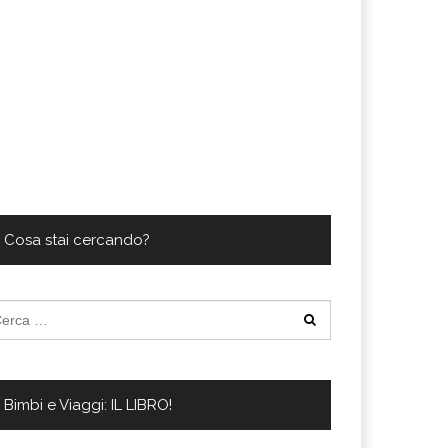
Cosa stai cercando?
cerca
:
Bimbi e Viaggi: IL LIBRO!