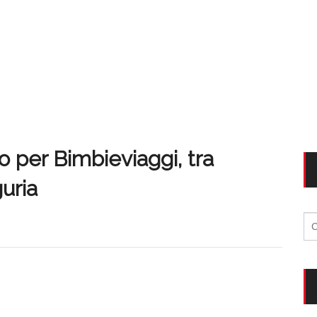
per Bimbieviaggi, tra
uria
Ri
per