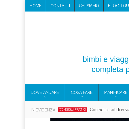
HOME
CONTATTI
CHI SIAMO
BLOG TOU
bimbi e viaggi
completa p
DOVE ANDARE
COSA FARE
PIANIFICARE
Cosmetici solidi in vi
IN EVIDENZA
CONSIGLI PRATICI
Viaggi per d
EOLIE
CAMPANIA