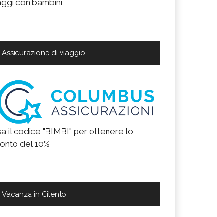
aggi con bambini
Assicurazione di viaggio
a il codice "BIMBI" per ottenere lo
onto del 10%
Vacanza in Cilento