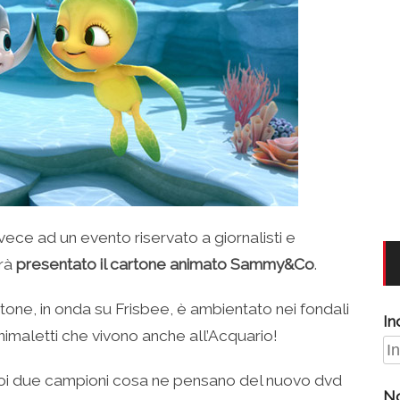
vece ad un evento riservato a giornalisti e
rrà
presentato il cartone animato Sammy&Co
.
tone, in onda su Frisbee, è ambientato nei fondali
In
nimaletti che vivono anche all’Acquario!
uoi due campioni cosa ne pensano del nuovo dvd
N