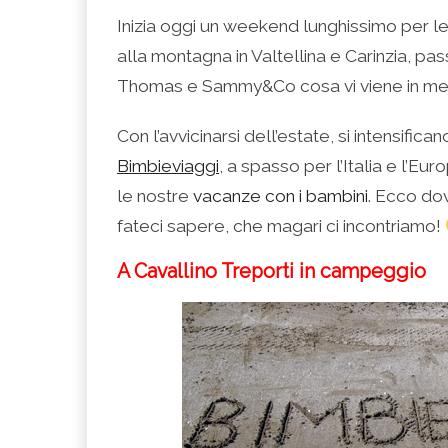
condividere
per
per
per
per
su
condividere
condividere
condividere
stampare
Inizia oggi un weekend lunghissimo per le
Facebook
su
su
su
(Si
(Si
Twitter
Google+
LinkedIn
apre
alla montagna in Valtellina e Carinzia, p
apre
(Si
(Si
(Si
in
in
apre
apre
apre
una
una
in
in
in
nuova
Thomas e Sammy&Co cosa vi viene in m
nuova
una
una
una
finestra)
finestra)
nuova
nuova
nuova
finestra)
finestra)
finestra)
Con l’avvicinarsi dell’estate, si intensific
Bimbieviaggi
, a spasso per l’Italia e l’Eu
le nostre
vacanze con i bambini
. Ecco dov
fateci sapere, che magari ci incontriamo!
A Cavallino Treporti in campeggio