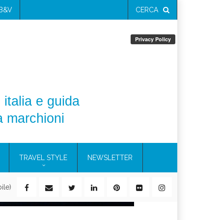
 B&V
CERCA
 italia e guida
a marchioni
TRAVEL STYLE
NEWSLETTER
ile)