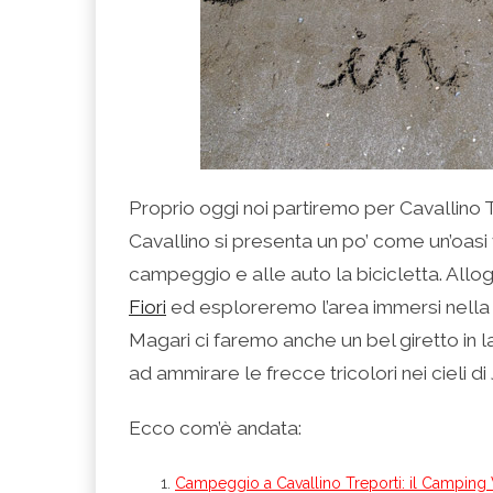
Proprio oggi noi partiremo per Cavallino 
Cavallino si presenta un po’ come un’oasi v
campeggio e alle auto la bicicletta. All
Fiori
ed esploreremo l’area immersi nella 
Magari ci faremo anche un bel giretto i
ad ammirare le frecce tricolori nei cieli di
Ecco com’è andata:
Campeggio a Cavallino Treporti: il Camping V