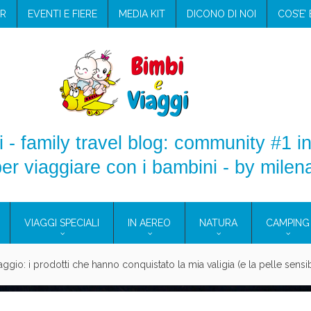
R
EVENTI E FIERE
MEDIA KIT
DICONO DI NOI
COS’E’
 - family travel blog: community #1 in
er viaggiare con i bambini - by milen
VIAGGI SPECIALI
IN AEREO
NATURA
CAMPING
aggio: i prodotti che hanno conquistato la mia valigia (e la pelle sensib
onne 2026: vieni alle Eolie e a Pantelleria!
Villaggio per famiglie in Cilento: il Blue Marine di Marina di Camerota