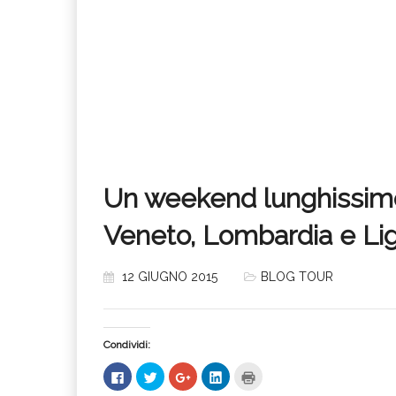
Un weekend lunghissimo 
Veneto, Lombardia e Lig
12 GIUGNO 2015
BLOG TOUR
Condividi:
Fai
Fai
Fai
Fai
Fai
clic
clic
clic
clic
clic
per
qui
qui
qui
qui