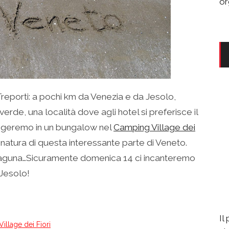
or
Treporti: a pochi km da Venezia e da Jesolo,
erde, una località dove agli hotel si preferisce il
oggeremo in un bungalow nel
Camping Village dei
natura di questa interessante parte di Veneto.
n laguna…Sicuramente domenica 14 ci incanteremo
 Jesolo!
Il
illage dei Fiori