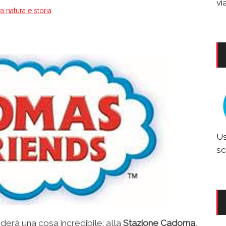
vi
a natura e storia
Us
sc
erà una cosa incredibile: alla
Stazione Cadorna
,