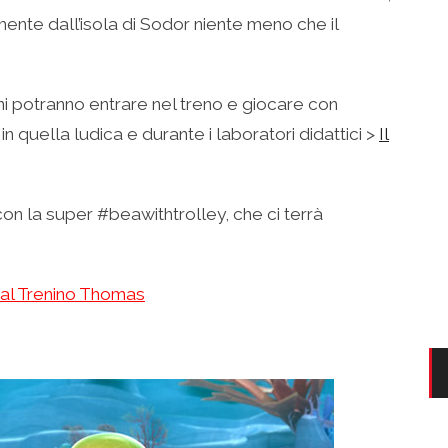
amente dall’isola di Sodor niente meno che il
bini potranno entrare nel treno e giocare con
n quella ludica e durante i laboratori didattici >
Il
 con la super #beawithtrolley, che ci terrà
al Trenino Thomas