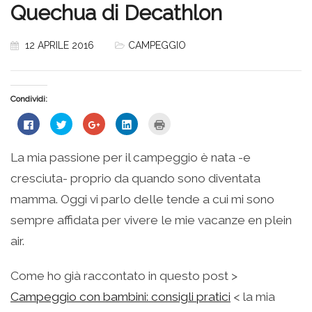
Quechua di Decathlon
12 APRILE 2016
CAMPEGGIO
Condividi:
Fai
Fai
Fai
Fai
Fai
clic
clic
clic
clic
clic
per
qui
qui
qui
qui
condividere
per
per
per
per
su
condividere
condividere
condividere
stampare
La mia passione per il campeggio è nata -e
Facebook
su
su
su
(Si
(Si
Twitter
Google+
LinkedIn
apre
cresciuta- proprio da quando sono diventata
apre
(Si
(Si
(Si
in
in
apre
apre
apre
una
una
in
in
in
nuova
mamma. Oggi vi parlo delle tende a cui mi sono
nuova
una
una
una
finestra)
finestra)
nuova
nuova
nuova
sempre affidata per vivere le mie vacanze en plein
finestra)
finestra)
finestra)
air.
Come ho già raccontato in questo post >
Campeggio con bambini: consigli pratici
< la mia