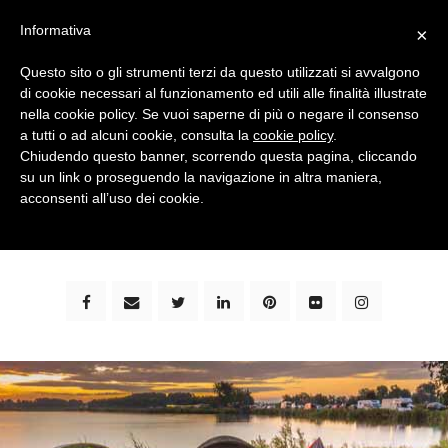
Informativa
×
Questo sito o gli strumenti terzi da questo utilizzati si avvalgono
di cookie necessari al funzionamento ed utili alle finalità illustrate
nella cookie policy. Se vuoi saperne di più o negare il consenso
a tutti o ad alcuni cookie, consulta la
cookie policy
.
Chiudendo questo banner, scorrendo questa pagina, cliccando
su un link o proseguendo la navigazione in altra maniera,
bimbi e viaggi - family travel blog: community #1 in
acconsenti all’uso dei cookie.
italia e guida completa per viaggiare con i bambini -
by milena marchioni