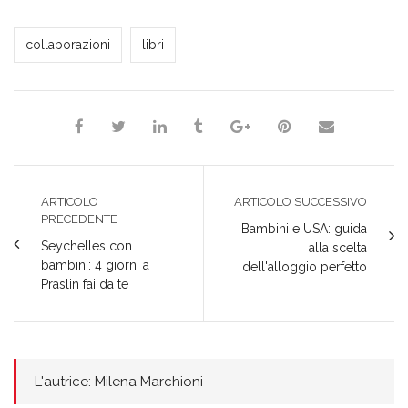
apre
(Si
(Si
(Si
in
in
apre
apre
apre
una
una
in
in
in
nuova
Milena Marchioni
nuova
una
una
una
finestra)
collaborazioni
libri
finestra)
nuova
nuova
nuova
finestra)
finestra)
finestra)
ARTICOLO
ARTICOLO SUCCESSIVO
PRECEDENTE
Bambini e USA: guida
Seychelles con
alla scelta
bambini: 4 giorni a
dell'alloggio perfetto
Praslin fai da te
L'autrice: Milena Marchioni