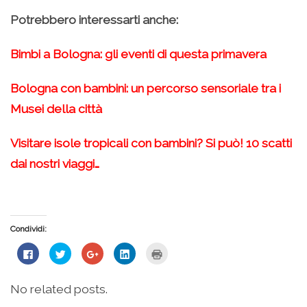
Potrebbero interessarti anche:
Bimbi a Bologna: gli eventi di questa primavera
Bologna con bambini: un percorso sensoriale tra i
Musei della città
Visitare isole tropicali con bambini? Si può! 10 scatti
dai nostri viaggi…
Condividi:
Fai
Fai
Fai
Fai
Fai
clic
clic
clic
clic
clic
per
qui
qui
qui
qui
condividere
per
per
per
per
su
condividere
condividere
condividere
stampare
No related posts.
Facebook
su
su
su
(Si
(Si
Twitter
Google+
LinkedIn
apre