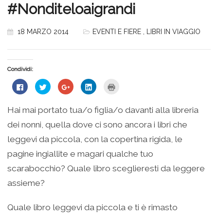
#Nonditeloaigrandi
18 MARZO 2014
EVENTI E FIERE
,
LIBRI IN VIAGGIO
Condividi:
Fai
Fai
Fai
Fai
Fai
clic
clic
clic
clic
clic
per
qui
qui
qui
qui
condividere
per
per
per
per
su
condividere
condividere
condividere
stampare
Hai mai portato tua/o figlia/o davanti alla libreria
Facebook
su
su
su
(Si
(Si
Twitter
Google+
LinkedIn
apre
dei nonni, quella dove ci sono ancora i libri che
apre
(Si
(Si
(Si
in
in
apre
apre
apre
una
una
in
in
in
nuova
leggevi da piccola, con la copertina rigida, le
nuova
una
una
una
finestra)
finestra)
nuova
nuova
nuova
pagine ingiallite e magari qualche tuo
finestra)
finestra)
finestra)
scarabocchio? Quale libro sceglieresti da leggere
assieme?
Quale libro leggevi da piccola e ti è rimasto