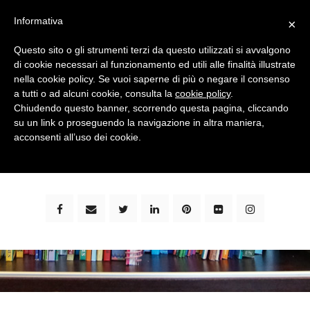
Informativa
×
Questo sito o gli strumenti terzi da questo utilizzati si avvalgono
di cookie necessari al funzionamento ed utili alle finalità illustrate
nella cookie policy. Se vuoi saperne di più o negare il consenso
a tutti o ad alcuni cookie, consulta la
cookie policy
.
Chiudendo questo banner, scorrendo questa pagina, cliccando
su un link o proseguendo la navigazione in altra maniera,
bimbi e viaggi - family travel blog: community #1 in
acconsenti all’uso dei cookie.
italia e guida completa per viaggiare con i bambini -
by milena marchioni