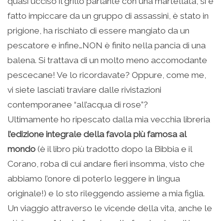
quasi ucciso il grillo parlante con una martellata, si è
fatto impiccare da un gruppo di assassini, è stato in
prigione, ha rischiato di essere mangiato da un
pescatore e infine…NON è finito nella pancia di una
balena. Si trattava di un molto meno accomodante
pescecane! Ve lo ricordavate? Oppure, come me,
vi siete lasciati traviare dalle rivistazioni
contemporanee “all’acqua di rose”?
Ultimamente ho ripescato dalla mia vecchia libreria
l’edizione integrale della favola più famosa al
mondo
(è il libro più tradotto dopo la Bibbia e il
Corano, roba di cui andare fieri insomma, visto che
abbiamo l’onore di poterlo leggere in lingua
originale!) e lo sto rileggendo assieme a mia figlia.
Un viaggio attraverso le vicende della vita, anche le