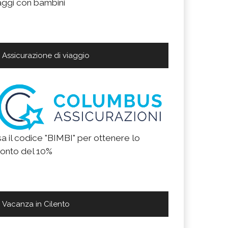
aggi con bambini
Assicurazione di viaggio
a il codice "BIMBI" per ottenere lo
onto del 10%
Vacanza in Cilento