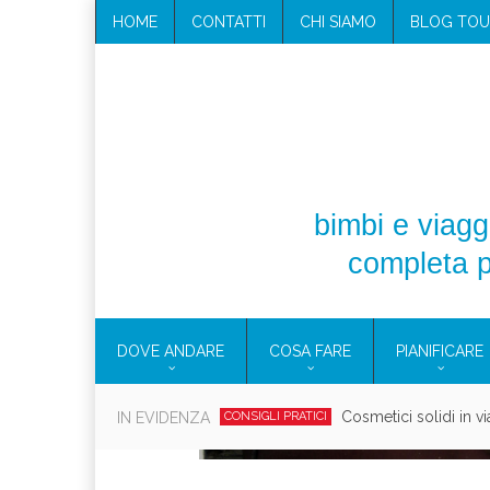
HOME
CONTATTI
CHI SIAMO
BLOG TOU
bimbi e viaggi
completa p
DOVE ANDARE
COSA FARE
PIANIFICARE
Cosmetici solidi in vi
IN EVIDENZA
CONSIGLI PRATICI
Viaggi per d
EOLIE
CAMPANIA