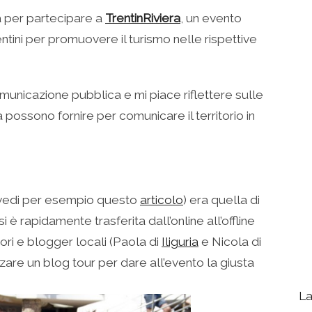
a per partecipare a
TrentinRiviera
, un evento
entini per promuovere il turismo nelle rispettive
omunicazione pubblica e mi piace riflettere sulle
ossono fornire per comunicare il territorio in
 (vedi per esempio questo
articolo
) era quella di
si è rapidamente trasferita dall’online all’offline
ori e blogger locali (Paola di
Iliguria
e Nicola di
zare un blog tour per dare all’evento la giusta
La