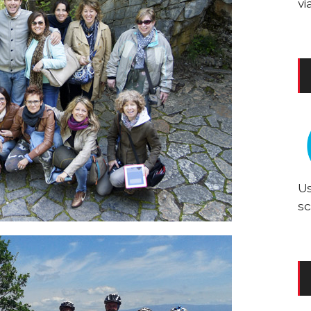
vi
Us
sc