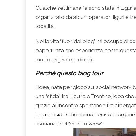
condividere
per
per
per
per
su
condividere
condividere
condividere
stampare
Qualche settimana fa sono stata in Liguri
Facebook
su
su
su
(Si
(Si
Twitter
Google+
LinkedIn
apre
organizzato da alcuni operatori liguri e tr
apre
(Si
(Si
(Si
in
in
apre
apre
apre
una
una
in
in
in
nuova
località.
nuova
una
una
una
finestra)
finestra)
nuova
nuova
nuova
finestra)
finestra)
finestra)
Nella vita “fuori dal blog” mi occupo di c
opportunità che esperienze come questa p
modo originale e diretto
Perchè questo blog tour
L’idea, nata per gioco sui social network
una “sfida” tra Liguria e Trentino, idea che 
grazie all’incontro spontaneo tra albergat
Liguriainside
) che hanno deciso di organiz
risonanza nel “mondo www”.