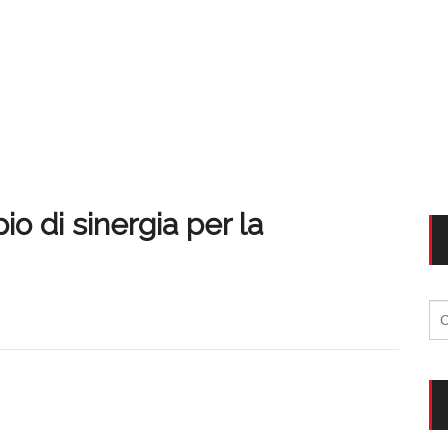
o di sinergia per la
Ri
per