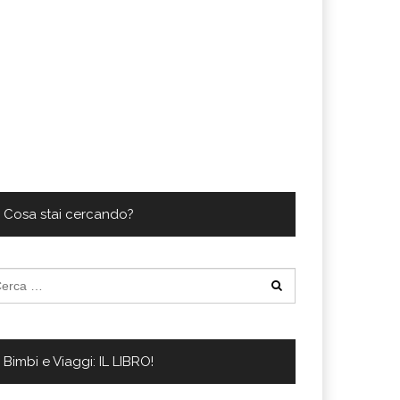
Cosa stai cercando?
cerca
:
Bimbi e Viaggi: IL LIBRO!