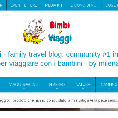
R
EVENTI E FIERE
MEDIA KIT
DICONO DI NOI
COS’E’
 - family travel blog: community #1 in
er viaggiare con i bambini - by milen
VIAGGI SPECIALI
IN AEREO
NATURA
CAMPING
aggio: i prodotti che hanno conquistato la mia valigia (e la pelle sensib
onne 2026: vieni alle Eolie e a Pantelleria!
Villaggio per famiglie in Cilento: il Blue Marine di Marina di Camerota