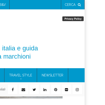
 B&V
CERCA
 italia e guida
a marchioni
TRAVEL STYLE
NEWSLETTER
ile)