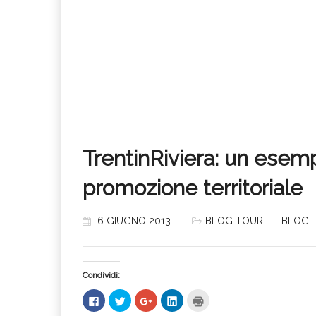
TrentinRiviera: un esempi
promozione territoriale
6 GIUGNO 2013
BLOG TOUR
,
IL BLOG
Condividi:
Fai
Fai
Fai
Fai
Fai
clic
clic
clic
clic
clic
per
qui
qui
qui
qui