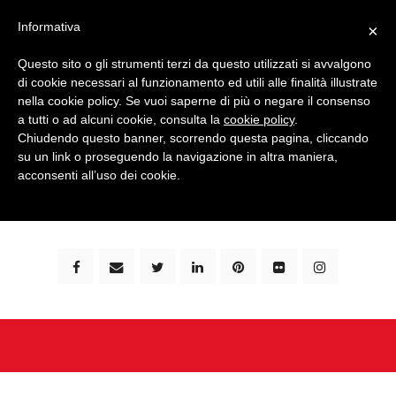
Informativa
×
Questo sito o gli strumenti terzi da questo utilizzati si avvalgono
di cookie necessari al funzionamento ed utili alle finalità illustrate
nella cookie policy. Se vuoi saperne di più o negare il consenso
a tutti o ad alcuni cookie, consulta la
cookie policy
.
Chiudendo questo banner, scorrendo questa pagina, cliccando
su un link o proseguendo la navigazione in altra maniera,
bimbi e viaggi - family travel blog: community #1 in
acconsenti all’uso dei cookie.
italia e guida completa per viaggiare con i bambini -
by milena marchioni