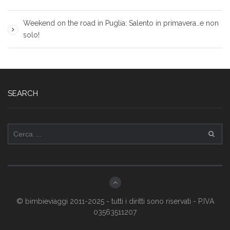
Weekend on the road in Puglia: Salento in primavera…e non
solo!
SEARCH
Ricerca
per:
© bimbieviaggi 2011-2025 - tutti i diritti sono riservati - P.IVA
03563511207