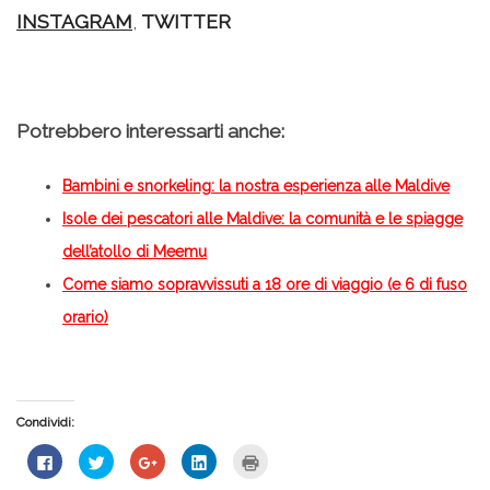
INSTAGRAM
,
TWITTER
Potrebbero interessarti anche:
Bambini e snorkeling: la nostra esperienza alle Maldive
Isole dei pescatori alle Maldive: la comunità e le spiagge
dell’atollo di Meemu
Come siamo sopravvissuti a 18 ore di viaggio (e 6 di fuso
orario)
Condividi:
Fai
Fai
Fai
Fai
Fai
clic
clic
clic
clic
clic
per
qui
qui
qui
qui