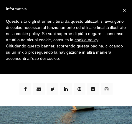
Informativa
×
Questo sito o gli strumenti terzi da questo utilizzati si avvalgono
di cookie necessari al funzionamento ed utili alle finalità illustrate
nella cookie policy. Se vuoi saperne di più o negare il consenso
a tutti o ad alcuni cookie, consulta la
cookie policy
.
Chiudendo questo banner, scorrendo questa pagina, cliccando
su un link o proseguendo la navigazione in altra maniera,
bimbi e viaggi - family travel blog: community #1 in
acconsenti all’uso dei cookie.
italia e guida completa per viaggiare con i bambini -
by milena marchioni