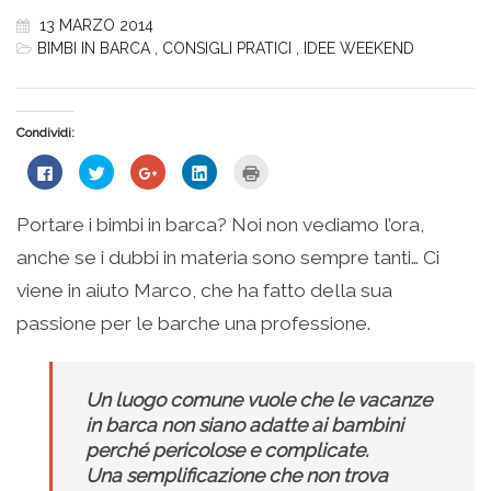
13 MARZO 2014
BIMBI IN BARCA
,
CONSIGLI PRATICI
,
IDEE WEEKEND
Condividi:
Fai
Fai
Fai
Fai
Fai
clic
clic
clic
clic
clic
per
qui
qui
qui
qui
condividere
per
per
per
per
su
condividere
condividere
condividere
stampare
Portare i bimbi in barca? Noi non vediamo l’ora,
Facebook
su
su
su
(Si
(Si
Twitter
Google+
LinkedIn
apre
anche se i dubbi in materia sono sempre tanti… Ci
apre
(Si
(Si
(Si
in
in
apre
apre
apre
una
una
in
in
in
nuova
viene in aiuto Marco, che ha fatto della sua
nuova
una
una
una
finestra)
finestra)
nuova
nuova
nuova
passione per le barche una professione.
finestra)
finestra)
finestra)
Un luogo comune vuole che le vacanze
in barca non siano adatte ai bambini
perché pericolose e complicate.
Una semplificazione che non trova