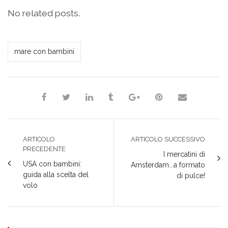
condividere
per
per
per
per
su
condividere
condividere
condividere
stampare
No related posts.
Facebook
su
su
su
(Si
(Si
Twitter
Google+
LinkedIn
apre
apre
(Si
(Si
(Si
in
in
apre
apre
apre
una
una
in
in
in
nuova
*Redazione*
nuova
una
una
una
finestra)
mare con bambini
finestra)
nuova
nuova
nuova
finestra)
finestra)
finestra)
ARTICOLO
ARTICOLO SUCCESSIVO
PRECEDENTE
I mercatini di
USA con bambini:
Amsterdam...a formato
guida alla scelta del
di pulce!
volo