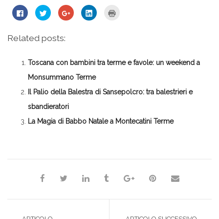
Fai
Fai
Fai
Fai
Fai
clic
clic
clic
clic
clic
per
qui
qui
qui
qui
condividere
per
per
per
per
su
condividere
condividere
condividere
stampare
Related posts:
Facebook
su
su
su
(Si
(Si
Twitter
Google+
LinkedIn
apre
apre
(Si
(Si
(Si
in
in
apre
apre
apre
una
Toscana con bambini tra terme e favole: un weekend a
una
in
in
in
nuova
nuova
una
una
una
finestra)
finestra)
nuova
nuova
nuova
Monsummano Terme
finestra)
finestra)
finestra)
Il Palio della Balestra di Sansepolcro: tra balestrieri e
sbandieratori
La Magia di Babbo Natale a Montecatini Terme
*Redazione*
ARTICOLO
ARTICOLO SUCCESSIVO