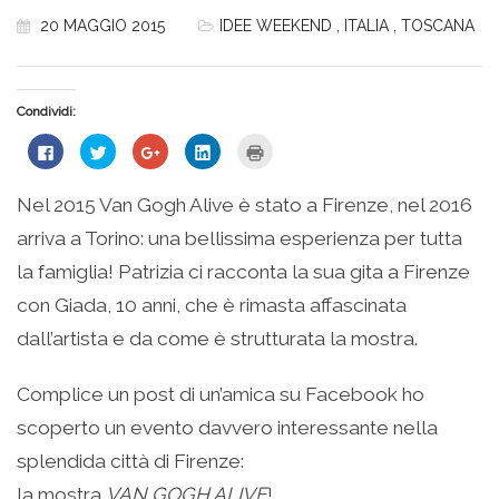
20 MAGGIO 2015
IDEE WEEKEND
,
ITALIA
,
TOSCANA
Condividi:
Fai
Fai
Fai
Fai
Fai
clic
clic
clic
clic
clic
per
qui
qui
qui
qui
condividere
per
per
per
per
su
condividere
condividere
condividere
stampare
Nel 2015 Van Gogh Alive è stato a Firenze, nel 2016
Facebook
su
su
su
(Si
(Si
Twitter
Google+
LinkedIn
apre
arriva a Torino: una bellissima esperienza per tutta
apre
(Si
(Si
(Si
in
in
apre
apre
apre
una
una
in
in
in
nuova
la famiglia! Patrizia ci racconta la sua gita a Firenze
nuova
una
una
una
finestra)
finestra)
nuova
nuova
nuova
con Giada, 10 anni, che è rimasta affascinata
finestra)
finestra)
finestra)
dall’artista e da come è strutturata la mostra.
Complice un post di un’amica su Facebook ho
scoperto un evento davvero interessante nella
splendida città di Firenze:
la mostra
VAN GOGH ALIVE
!