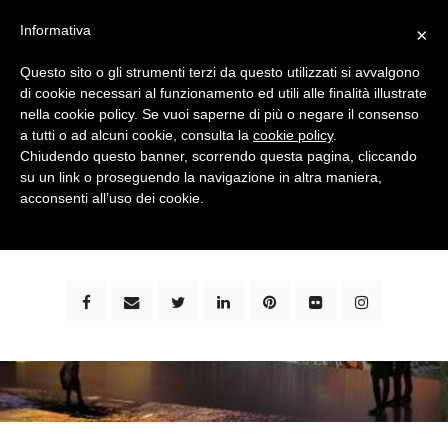
Informativa
×
Questo sito o gli strumenti terzi da questo utilizzati si avvalgono
di cookie necessari al funzionamento ed utili alle finalità illustrate
nella cookie policy. Se vuoi saperne di più o negare il consenso
a tutti o ad alcuni cookie, consulta la
cookie policy
.
Chiudendo questo banner, scorrendo questa pagina, cliccando
su un link o proseguendo la navigazione in altra maniera,
bimbi e viaggi - family travel blog: community #1 in
acconsenti all’uso dei cookie.
italia e guida completa per viaggiare con i bambini -
by milena marchioni