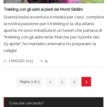
Trekking con gli asini ai piedi dei Monti Sibillini
Questa bella avventura è iniziata per caso, complice
la nostra passione per il trekking e la vita all’aria
aperta: mi sono imbattuta in un tweet che parlava di
“trekking con gli asini nelle Marche per il ponte del
25 aprile”, ho mandato un’email e ho preparato la
valigia!
1 MAGGIO 2013
15
Pagina 3 di 3
«
1
2
3
Cosa stai cercando?