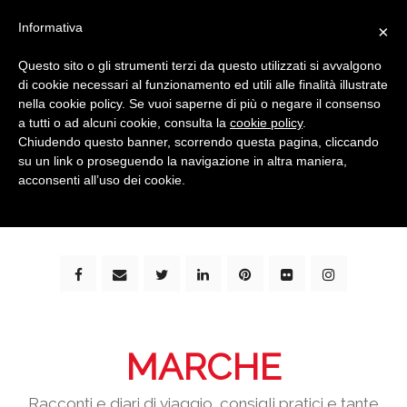
Informativa
×
Questo sito o gli strumenti terzi da questo utilizzati si avvalgono
di cookie necessari al funzionamento ed utili alle finalità illustrate
nella cookie policy. Se vuoi saperne di più o negare il consenso
a tutti o ad alcuni cookie, consulta la
cookie policy
.
Chiudendo questo banner, scorrendo questa pagina, cliccando
su un link o proseguendo la navigazione in altra maniera,
bimbi e viaggi - family travel blog: community #1 in
acconsenti all’uso dei cookie.
italia e guida completa per viaggiare con i bambini -
by milena marchioni
MARCHE
Racconti e diari di viaggio, consigli pratici e tante