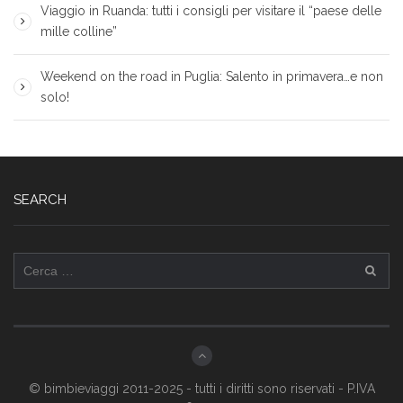
Viaggio in Ruanda: tutti i consigli per visitare il “paese delle
mille colline”
Weekend on the road in Puglia: Salento in primavera…e non
solo!
SEARCH
Ricerca
per:
© bimbieviaggi 2011-2025 - tutti i diritti sono riservati - P.IVA