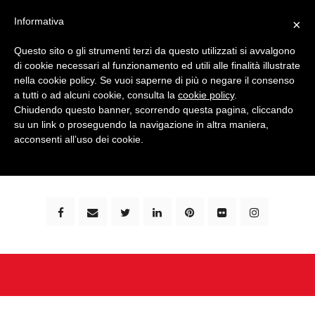
Informativa
×
Questo sito o gli strumenti terzi da questo utilizzati si avvalgono
di cookie necessari al funzionamento ed utili alle finalità illustrate
nella cookie policy. Se vuoi saperne di più o negare il consenso
a tutti o ad alcuni cookie, consulta la
cookie policy
.
Chiudendo questo banner, scorrendo questa pagina, cliccando
su un link o proseguendo la navigazione in altra maniera,
bimbi e viaggi - family travel blog: community #1 in
acconsenti all’uso dei cookie.
italia e guida completa per viaggiare con i bambini -
by milena marchioni