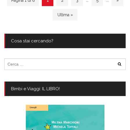
Pagina 1 di 6
1
2
3
...
5
...
»
Ultima »
Cosa stai cercando?
Ricerca
per:
Bimbi e Viaggi: IL LIBRO!