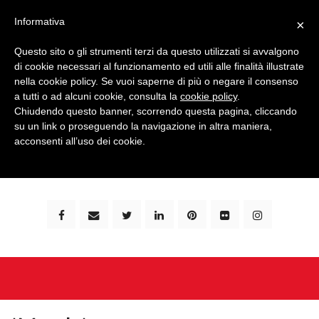
Informativa
×
Questo sito o gli strumenti terzi da questo utilizzati si avvalgono
di cookie necessari al funzionamento ed utili alle finalità illustrate
nella cookie policy. Se vuoi saperne di più o negare il consenso
a tutti o ad alcuni cookie, consulta la
cookie policy
.
Chiudendo questo banner, scorrendo questa pagina, cliccando
su un link o proseguendo la navigazione in altra maniera,
bimbi e viaggi - family travel blog: community #1 in
acconsenti all’uso dei cookie.
italia e guida completa per viaggiare con i bambini -
by milena marchioni