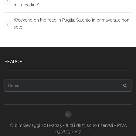
mille colline”
Weekend on the road in Puglia: Salento in primavera…e non
solo!
SEARCH
Ricerca
per:
© bimbieviaggi 2011-2025 - tutti i diritti sono riservati - P.IVA
03563511207