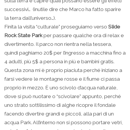
sulla terra e capire quali possano essere gli effetti
successivi… (inutile dire che Marco ha fatto sparire
la terra dall’universo…).
Finita la visita “culturale” proseguiamo verso
Slide
Rock State Park
per passare qualche ora di relax e
divertimento. Il parco non rientra nella tessera,
quindi paghiamo 20$ per l’ingresso a macchina fino a
4 adulti, più 5$ a persona in più e bambini gratis.
Questa zona mi è proprio piaciuta perché iniziano a
farsi vedere le montagne rosse e il fiume ci passa
proprio in mezzo. È uno scivolo d’acqua naturale,
dove si può nuotare o “scivolare” appunto, perché
uno strato sottilissimo di alghe ricopre il fondale
facendo divertire grandi e piccoli, alla pari di un
acqua Park. All’interno non si possono portare vetri,