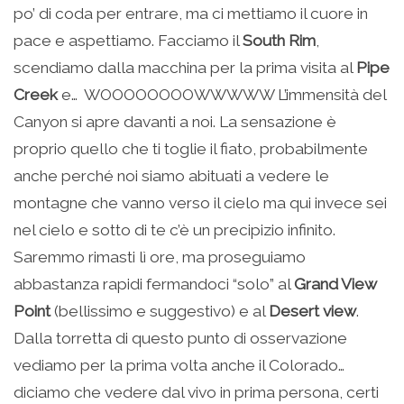
po’ di coda per entrare, ma ci mettiamo il cuore in
pace e aspettiamo. Facciamo il
South Rim
,
scendiamo dalla macchina per la prima visita al
Pipe
Creek
e… WOOOOOOOOWWWWW L’immensità del
Canyon si apre davanti a noi. La sensazione è
proprio quello che ti toglie il fiato, probabilmente
anche perché noi siamo abituati a vedere le
montagne che vanno verso il cielo ma qui invece sei
nel cielo e sotto di te c’è un precipizio infinito.
Saremmo rimasti lì ore, ma proseguiamo
abbastanza rapidi fermandoci “solo” al
Grand View
Point
(bellissimo e suggestivo) e al
Desert view
.
Dalla torretta di questo punto di osservazione
vediamo per la prima volta anche il Colorado…
diciamo che vedere dal vivo in prima persona, certi