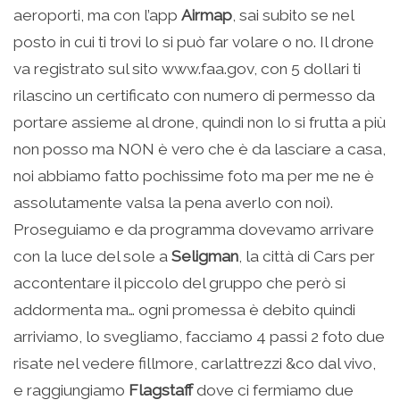
aeroporti, ma con l’app
Airmap
, sai subito se nel
posto in cui ti trovi lo si può far volare o no. Il drone
va registrato sul sito www.faa.gov, con 5 dollari ti
rilascino un certificato con numero di permesso da
portare assieme al drone, quindi non lo si frutta a più
non posso ma NON è vero che è da lasciare a casa,
noi abbiamo fatto pochissime foto ma per me ne è
assolutamente valsa la pena averlo con noi).
Proseguiamo e da programma dovevamo arrivare
con la luce del sole a
Seligman
, la città di Cars per
accontentare il piccolo del gruppo che però si
addormenta ma… ogni promessa è debito quindi
arriviamo, lo svegliamo, facciamo 4 passi 2 foto due
risate nel vedere fillmore, carlattrezzi &co dal vivo,
e raggiungiamo
Flagstaff
dove ci fermiamo due