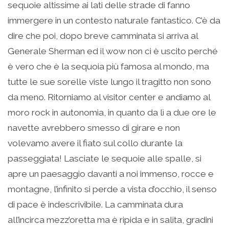
sequoie altissime ai lati delle strade di fanno
immergere in un contesto naturale fantastico. C’è da
dire che poi, dopo breve camminata si arriva al
Generale Sherman ed il wow non ci è uscito perché
è vero che è la sequoia più famosa al mondo, ma
tutte le sue sorelle viste lungo il tragitto non sono
da meno. Ritorniamo al visitor center e andiamo al
moro rock in autonomia, in quanto da lì a due ore le
navette avrebbero smesso di girare e non
volevamo avere il fiato sul collo durante la
passeggiata! Lasciate le sequoie alle spalle, si
apre un paesaggio davanti a noi immenso, rocce e
montagne, l’infinito si perde a vista d’occhio, il senso
di pace è indescrivibile. La camminata dura
all’incirca mezz’oretta ma è ripida e in salita, gradini