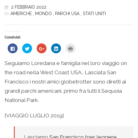
2 FEBBRAIO 2022
AMERICHE
,
MONDO
,
PARCHI USA
,
STATI UNITI
Condividi:
Fai
Fai
Fai
Fai
Fai
clic
clic
clic
clic
clic
per
qui
qui
qui
qui
condividere
per
per
per
per
su
condividere
condividere
condividere
stampare
Seguiamo Loredana e famiglia nel loro viaggio on
Facebook
su
su
su
(Si
(Si
Twitter
Google+
LinkedIn
apre
the road nella West Coast USA.. Lasciata San
apre
(Si
(Si
(Si
in
in
apre
apre
apre
una
una
in
in
in
nuova
Francisco i nostri amici globetrotter sono diretti ai
nuova
una
una
una
finestra)
finestra)
nuova
nuova
nuova
grandi parchi americani, primo fra tutti il Sequoia
finestra)
finestra)
finestra)
National Park.
[VIAGGIO LUGLIO 2019]
Lasciamo
San Francisco (per leggere