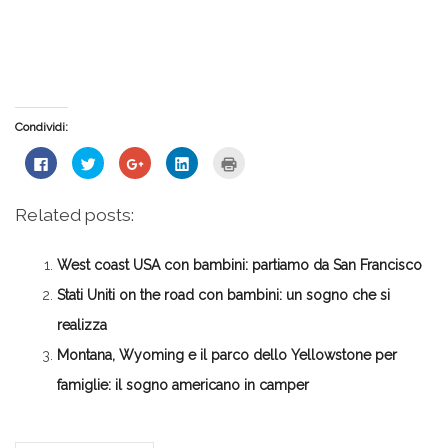
Condividi:
Fai
Fai
Fai
Fai
Fai
clic
clic
clic
clic
clic
per
qui
qui
qui
qui
condividere
per
per
per
per
su
condividere
condividere
condividere
stampare
Related posts:
Facebook
su
su
su
(Si
(Si
Twitter
Google+
LinkedIn
apre
apre
(Si
(Si
(Si
in
in
apre
apre
apre
una
West coast USA con bambini: partiamo da San Francisco
una
in
in
in
nuova
nuova
una
una
una
finestra)
finestra)
nuova
nuova
nuova
Stati Uniti on the road con bambini: un sogno che si
finestra)
finestra)
finestra)
realizza
Montana, Wyoming e il parco dello Yellowstone per
famiglie: il sogno americano in camper
*Redazione*