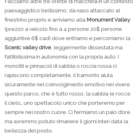
Facciamo altre tre orette di macchina in un contesto
paesaggistico bellissimo, da naso attaccato al
finestrino proprio e arriviamo alla
Monument Valley
(prezzo a veicolo fino a 4 persone 20$ persone
aggiuntive 6$ cad) dove entriamo e percorriamo la
Scenic valley drive
, leggermente dissestata ma
fattibilissima in autonomia con la propria auto. I
monoliti e pinnacoli di sabbia o roccia rossa ci
rapiscono completamente, il tramonto aiuta
sicuramente nel coinvolgimento emotivo nel vivere
questo parco, che è tutto rosso, la sabbia le rocce
il cielo… uno spettacolo unico che porteremo per
sempre nel nostro cuore. Ci fermiamo un paio d’ore
ma avremmo potuto rimanere lì giorni interi data la
bellezza del posto.