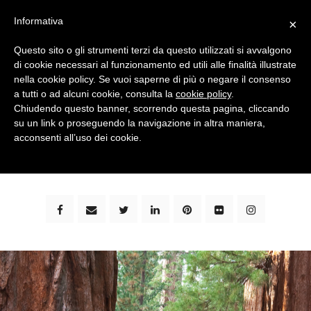
Informativa
×
Questo sito o gli strumenti terzi da questo utilizzati si avvalgono
di cookie necessari al funzionamento ed utili alle finalità illustrate
nella cookie policy. Se vuoi saperne di più o negare il consenso
a tutti o ad alcuni cookie, consulta la
cookie policy
.
Chiudendo questo banner, scorrendo questa pagina, cliccando
su un link o proseguendo la navigazione in altra maniera,
bimbi e viaggi - family travel blog: community #1 in
acconsenti all’uso dei cookie.
italia e guida completa per viaggiare con i bambini -
by milena marchioni