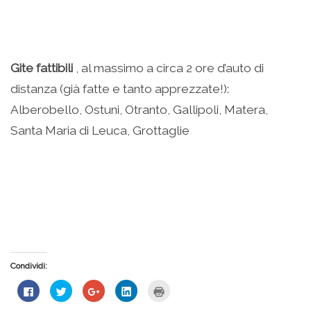
Gite fattibili
, al massimo a circa 2 ore d’auto di
distanza (già fatte e tanto apprezzate!):
Alberobello, Ostuni, Otranto, Gallipoli, Matera,
Santa Maria di Leuca, Grottaglie
Condividi:
Fai
Fai
Fai
Fai
Fai
clic
clic
clic
clic
clic
per
qui
qui
qui
qui