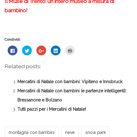
Il Muse di Trento: un intero museo a misura di
bambino!
Condividi:
Fai
Fai
Fai
Fai
Fai
clic
clic
clic
clic
clic
per
qui
qui
qui
qui
condividere
per
per
per
per
su
condividere
condividere
condividere
stampare
Related posts:
Facebook
su
su
su
(Si
(Si
Twitter
Google+
LinkedIn
apre
apre
(Si
(Si
(Si
in
in
apre
apre
apre
una
Mercatini di Natale con bambini: Vipiteno e Innsbruck
una
in
in
in
nuova
nuova
una
una
una
finestra)
finestra)
nuova
nuova
nuova
Mercatini di Natale con bambini (e partenze intelligenti):
finestra)
finestra)
finestra)
Bressanone e Bolzano
Tutti pazzi per i Mercatini di Natale!
Milena Marchioni
montagna con bambini
neve
snow park