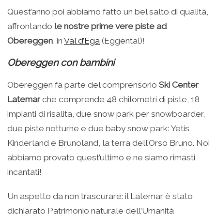
Quest’anno poi abbiamo fatto un bel salto di qualità,
affrontando
le nostre prime vere piste ad
Obereggen
, in
Val d’Ega
(Eggental)!
Obereggen con bambini
Obereggen fa parte del comprensorio
Ski Center
Latemar
che comprende 48 chilometri di piste, 18
impianti di risalita, due snow park per snowboarder,
due piste notturne e due baby snow park: Yetis
Kinderland e Brunoland, la terra dell’Orso Bruno. Noi
abbiamo provato quest’ultimo e ne siamo rimasti
incantati!
Un aspetto da non trascurare: il Latemar è stato
dichiarato Patrimonio naturale dell’Umanità