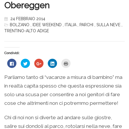
Obereggen
24 FEBBRAIO 2014
BOLZANO
,
IDEE WEEKEND
,
ITALIA
,
PARCHI
,
SULLA NEVE
,
TRENTINO-ALTO ADIGE
Condividi:
Fai
Fai
Fai
Fai
Fai
clic
clic
clic
clic
clic
per
qui
qui
qui
qui
condividere
per
per
per
per
su
condividere
condividere
condividere
stampare
Parliamo tanto di “vacanze a misura di bambino” ma
Facebook
su
su
su
(Si
(Si
Twitter
Google+
LinkedIn
apre
in realtà capita spesso che questa espressione sia
apre
(Si
(Si
(Si
in
in
apre
apre
apre
una
una
in
in
in
nuova
solo una scusa per consentire a noi genitori di fare
nuova
una
una
una
finestra)
finestra)
nuova
nuova
nuova
cose che altrimenti non ci potremmo permettere!
finestra)
finestra)
finestra)
Chi di noi non si diverte ad andare sulle giostre,
salire sui dondoli al parco, rotolarsi nella neve, fare