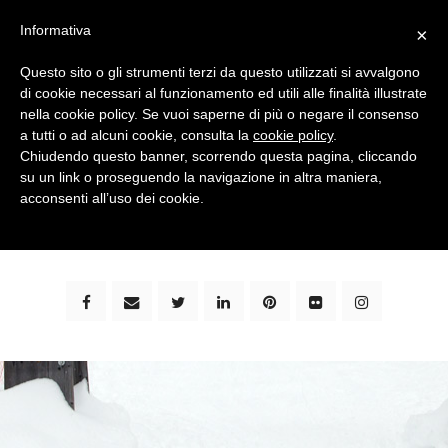
Informativa
×
Questo sito o gli strumenti terzi da questo utilizzati si avvalgono
di cookie necessari al funzionamento ed utili alle finalità illustrate
nella cookie policy. Se vuoi saperne di più o negare il consenso
a tutti o ad alcuni cookie, consulta la
cookie policy
.
Chiudendo questo banner, scorrendo questa pagina, cliccando
su un link o proseguendo la navigazione in altra maniera,
bimbi e viaggi - family travel blog: community #1 in
acconsenti all’uso dei cookie.
italia e guida completa per viaggiare con i bambini -
by milena marchioni