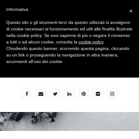
Informativa
×
Questo sito o gli strumenti terzi da questo utilizzati si avvalgono
di cookie necessari al funzionamento ed utili alle finalità illustrate
nella cookie policy. Se vuoi saperne di più o negare il consenso
a tutti o ad alcuni cookie, consulta la
cookie policy
.
Chiudendo questo banner, scorrendo questa pagina, cliccando
su un link o proseguendo la navigazione in altra maniera,
bimbi e viaggi - family travel blog: community #1 in
acconsenti all’uso dei cookie.
italia e guida completa per viaggiare con i bambini -
by milena marchioni