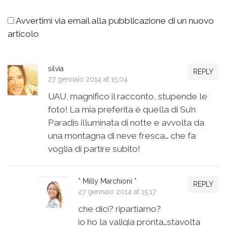
Avvertimi via email alla pubblicazione di un nuovo
articolo
silvia
REPLY
27 gennaio 2014 at 15:04
UAU, magnifico il racconto, stupende le
foto! La mia preferita è quella di Su’n
Paradis illuminata di notte e avvolta da
una montagna di neve fresca… che fa
voglia di partire subito!
* Milly Marchioni *
REPLY
27 gennaio 2014 at 15:17
che dici? ripartiamo?
io ho la valigia pronta…stavolta