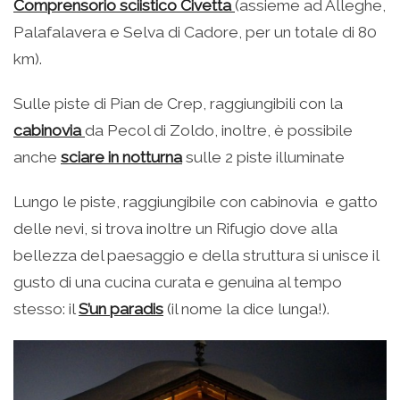
Comprensorio sciistico Civetta
(assieme ad Alleghe,
Palafalavera e Selva di Cadore, per un totale di 80
km).
Sulle piste di Pian de Crep, raggiungibili con la
cabinovia
da Pecol di Zoldo, inoltre, è possibile
anche
sciare in notturna
sulle 2 piste illuminate
Lungo le piste, raggiungibile con cabinovia e gatto
delle nevi, si trova inoltre un Rifugio dove alla
bellezza del paesaggio e della struttura si unisce il
gusto di una cucina curata e genuina al tempo
stesso: il
S’un paradis
(il nome la dice lunga!).