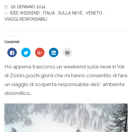
26 GENNAIO 2014
IDEE WEEKEND
,
ITALIA
,
SULLA NEVE
,
VENETO
,
VIAGGI RESPONSABILI
Condividi:
Fai
Fai
Fai
Fai
Fai
clic
clic
clic
clic
clic
per
qui
qui
qui
qui
condividere
per
per
per
per
su
condividere
condividere
condividere
stampare
Ho appena trascorso un weekend sulla neve in Val
Facebook
su
su
su
(Si
(Si
Twitter
Google+
LinkedIn
apre
di Zoldo…pochi giorni che mi hanno consentito di fare
apre
(Si
(Si
(Si
in
in
apre
apre
apre
una
una
in
in
in
nuova
un viaggio di scoperta responsabile dell ‘ ambiente
nuova
una
una
una
finestra)
finestra)
nuova
nuova
nuova
dolomitico…
finestra)
finestra)
finestra)