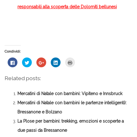
responsabili alla scoperta delle Dolomiti bellunesi
Condividi:
Fai
Fai
Fai
Fai
Fai
clic
clic
clic
clic
clic
per
qui
qui
qui
qui
condividere
per
per
per
per
su
condividere
condividere
condividere
stampare
Related posts:
Facebook
su
su
su
(Si
(Si
Twitter
Google+
LinkedIn
apre
apre
(Si
(Si
(Si
in
in
apre
apre
apre
una
Mercatini di Natale con bambini: Vipiteno e Innsbruck
una
in
in
in
nuova
nuova
una
una
una
finestra)
finestra)
nuova
nuova
nuova
Mercatini di Natale con bambini (e partenze intelligenti):
finestra)
finestra)
finestra)
Bressanone e Bolzano
La Plose per bambini: trekking, emozioni e scoperte a
due passi da Bressanone