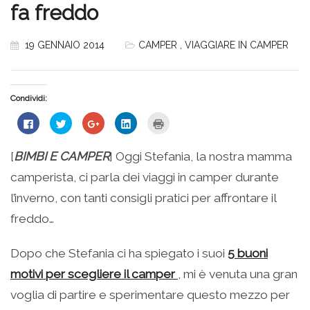
fa freddo
19 GENNAIO 2014
CAMPER
,
VIAGGIARE IN CAMPER
Condividi:
Fai
Fai
Fai
Fai
Fai
clic
clic
clic
clic
clic
per
qui
qui
qui
qui
condividere
per
per
per
per
su
condividere
condividere
condividere
stampare
[
BIMBI E CAMPER
] Oggi Stefania, la nostra mamma
Facebook
su
su
su
(Si
(Si
Twitter
Google+
LinkedIn
apre
camperista, ci parla dei viaggi in camper durante
apre
(Si
(Si
(Si
in
in
apre
apre
apre
una
una
in
in
in
nuova
l’inverno, con tanti consigli pratici per affrontare il
nuova
una
una
una
finestra)
finestra)
nuova
nuova
nuova
freddo…
finestra)
finestra)
finestra)
Dopo che Stefania ci ha spiegato i suoi
5 buoni
motivi per scegliere il camper
, mi è venuta una gran
voglia di partire e sperimentare questo mezzo per