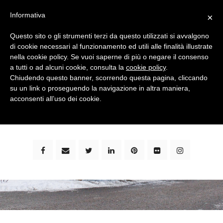
Informativa
×
Questo sito o gli strumenti terzi da questo utilizzati si avvalgono
di cookie necessari al funzionamento ed utili alle finalità illustrate
nella cookie policy. Se vuoi saperne di più o negare il consenso
a tutti o ad alcuni cookie, consulta la
cookie policy
.
Chiudendo questo banner, scorrendo questa pagina, cliccando
su un link o proseguendo la navigazione in altra maniera,
bimbi e viaggi - family travel blog: community #1 in
acconsenti all’uso dei cookie.
italia e guida completa per viaggiare con i bambini -
by milena marchioni