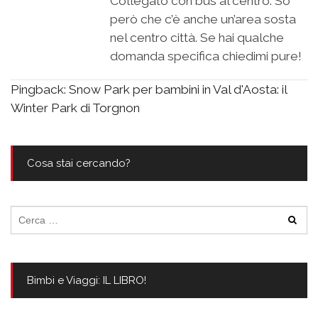
Collegato con bus al centro. So
però che c’è anche un’area sosta
nel centro città. Se hai qualche
domanda specifica chiedimi pure!
Pingback:
Snow Park per bambini in Val d'Aosta: il
Winter Park di Torgnon
Cosa stai cercando?
Ricerca
per:
Bimbi e Viaggi: IL LIBRO!