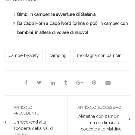
Facebook
su
su
su
(Si
(Si
Twitter
Google+
LinkedIn
apre
apre
(Si
(Si
(Si
in
in
apre
apre
apre
una
Bimbi in camper: le avventure di Stefania
una
in
in
in
nuova
nuova
una
una
una
finestra)
finestra)
nuova
nuova
nuova
Da Capo Horn a Capo Nord (prima o poi): in camper con
finestra)
finestra)
finestra)
bambini, in attesa di volare di nuovo!
*Redazione*
CamperbyStefy
camping
montagna con bambini
ARTICOLO
ARTICOLO SUCCESSIVO
PRECEDENTE
Alimatha con bambini:
Un weekend alla
una settimana di
scoperta della Val di
coccole alle Maldive
Zoldo