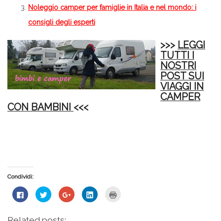
Noleggio camper per famiglie in Italia e nel mondo: i
consigli degli esperti
>>>
LEGGI
TUTTI I
NOSTRI
POST SUI
VIAGGI IN
CAMPER
CON BAMBINI
<<<
Condividi:
Fai
Fai
Fai
Fai
Fai
clic
clic
clic
clic
clic
per
qui
qui
qui
qui
condividere
per
per
per
per
su
condividere
condividere
condividere
stampare
Related posts: