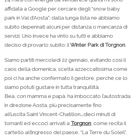
affidata a Google per cercare degli “snow baby
park in Val d’Aosta”: dalla lunga lista ne abbiamo
subito depennati alcuni per distanza o mancanza di
servizi. Uno invece ha vinto su tutti e abbiamo
deciso di provarlo subito: il
Winter Park di Torgnon
.
Siamo partiti mercoledi 22 gennaio, evitando così il
caos della domenica, scelta azzeccatissima come
poi ci ha anche confermato il gestore, perché ce lo
siamo potuti gustare in tutta tranquillità.
Bea, con mamma e papà, ha imboccato l’autostrada
in direzione Aosta, più precisamente fino
all’uscita Saint Vincent-Chatillon….dieci minuti di
tornanti ed eccoci arrivati a
Torgnon
, come recita il
cartello all’ingresso del paese, “La Terre du Soleil”.