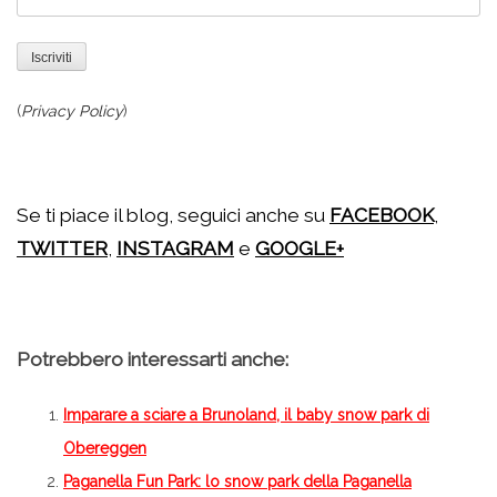
(
Privacy Policy
)
Se ti piace il blog, seguici anche su
FACEBOOK
,
TWITTER
,
INSTAGRAM
e
GOOGLE+
Potrebbero interessarti anche:
Imparare a sciare a Brunoland, il baby snow park di
Obereggen
Paganella Fun Park: lo snow park della Paganella