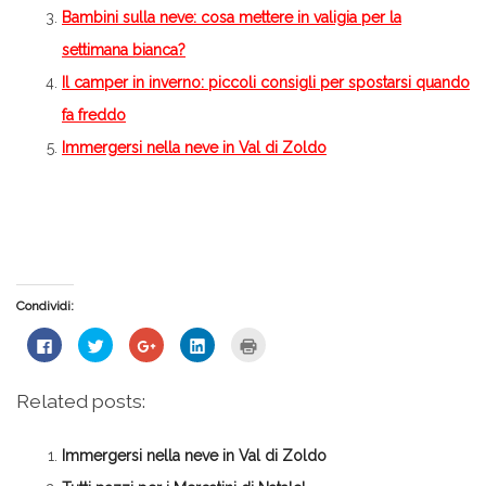
Bambini sulla neve: cosa mettere in valigia per la
settimana bianca?
Il camper in inverno: piccoli consigli per spostarsi quando
fa freddo
Immergersi nella neve in Val di Zoldo
Condividi:
Fai
Fai
Fai
Fai
Fai
clic
clic
clic
clic
clic
per
qui
qui
qui
qui
condividere
per
per
per
per
su
condividere
condividere
condividere
stampare
Related posts:
Facebook
su
su
su
(Si
(Si
Twitter
Google+
LinkedIn
apre
apre
(Si
(Si
(Si
in
in
apre
apre
apre
una
Immergersi nella neve in Val di Zoldo
una
in
in
in
nuova
nuova
una
una
una
finestra)
finestra)
nuova
nuova
nuova