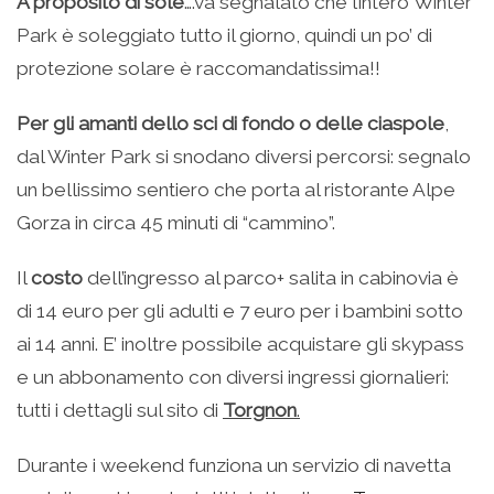
A proposito di sole
….va segnalato che l’intero Winter
Park è soleggiato tutto il giorno, quindi un po’ di
protezione solare è raccomandatissima!!
Per gli amanti dello sci di fondo o delle ciaspole
,
dal Winter Park si snodano diversi percorsi: segnalo
un bellissimo sentiero che porta al ristorante Alpe
Gorza in circa 45 minuti di “cammino”.
Il
costo
dell’ingresso al parco+ salita in cabinovia è
di 14 euro per gli adulti e 7 euro per i bambini sotto
ai 14 anni. E’ inoltre possibile acquistare gli skypass
e un abbonamento con diversi ingressi giornalieri:
tutti i dettagli sul sito di
Torgnon
.
Durante i weekend funziona un servizio di navetta