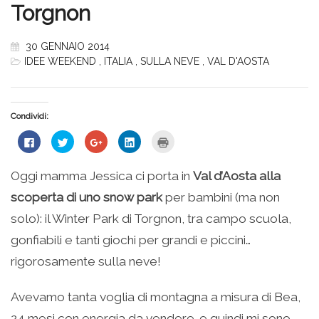
Torgnon
30 GENNAIO 2014
IDEE WEEKEND
,
ITALIA
,
SULLA NEVE
,
VAL D'AOSTA
Condividi:
Fai
Fai
Fai
Fai
Fai
clic
clic
clic
clic
clic
per
qui
qui
qui
qui
condividere
per
per
per
per
su
condividere
condividere
condividere
stampare
Oggi mamma Jessica ci porta in
Val d’Aosta alla
Facebook
su
su
su
(Si
(Si
Twitter
Google+
LinkedIn
apre
scoperta di uno snow park
per bambini (ma non
apre
(Si
(Si
(Si
in
in
apre
apre
apre
una
una
in
in
in
nuova
solo): il Winter Park di Torgnon, tra campo scuola,
nuova
una
una
una
finestra)
finestra)
nuova
nuova
nuova
gonfiabili e tanti giochi per grandi e piccini…
finestra)
finestra)
finestra)
rigorosamente sulla neve!
Avevamo tanta voglia di montagna a misura di Bea,
24 mesi con energia da vendere…e quindi mi sono