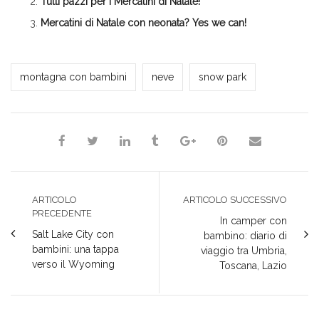
Tutti pazzi per i Mercatini di Natale!
finestra)
finestra)
finestra)
Mercatini di Natale con neonata? Yes we can!
*Jessica*
montagna con bambini
neve
snow park
ARTICOLO
ARTICOLO SUCCESSIVO
PRECEDENTE
In camper con
Salt Lake City con
bambino: diario di
bambini: una tappa
viaggio tra Umbria,
verso il Wyoming
Toscana, Lazio