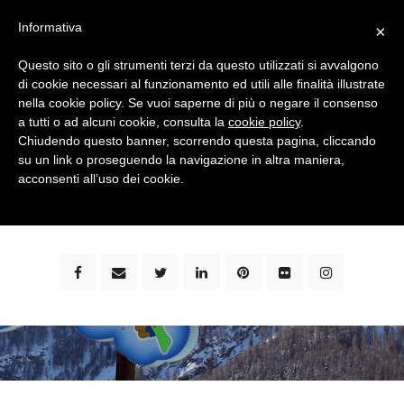
Informativa
×
Questo sito o gli strumenti terzi da questo utilizzati si avvalgono
di cookie necessari al funzionamento ed utili alle finalità illustrate
nella cookie policy. Se vuoi saperne di più o negare il consenso
a tutti o ad alcuni cookie, consulta la
cookie policy
.
Chiudendo questo banner, scorrendo questa pagina, cliccando
su un link o proseguendo la navigazione in altra maniera,
bimbi e viaggi - family travel blog: community #1 in
acconsenti all’uso dei cookie.
italia e guida completa per viaggiare con i bambini -
by milena marchioni