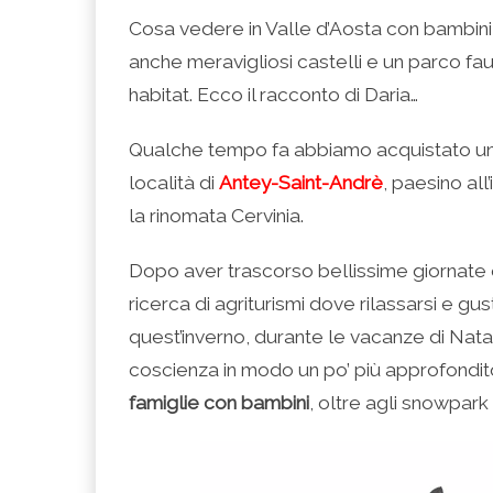
condividere
per
per
per
per
su
condividere
condividere
condividere
stampare
Cosa vedere in Valle d’Aosta con bambini
Facebook
su
su
su
(Si
(Si
Twitter
Google+
LinkedIn
apre
anche meravigliosi castelli e un parco fau
apre
(Si
(Si
(Si
in
in
apre
apre
apre
una
una
in
in
in
nuova
habitat. Ecco il racconto di Daria…
nuova
una
una
una
finestra)
finestra)
nuova
nuova
nuova
finestra)
finestra)
finestra)
Qualche tempo fa abbiamo acquistato un
località di
Antey-Saint-Andrè
, paesino all’
la rinomata Cervinia.
Dopo aver trascorso bellissime giornate e
ricerca di agriturismi dove rilassarsi e gu
quest’inverno, durante le vacanze di Nat
coscienza in modo un po’ più approfondito 
famiglie con bambini
, oltre agli snowpark