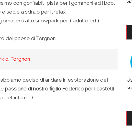
vi
simo con gonfiabili, pista per i gommoni ed i bob,
 e sedie a sdraio per il relax.
o giornaliero allo snowpark per 1 adulto ed 1
tro del paese di Torgnon.
k di Torgnon
ve abbiamo deciso di andare in esplorazione del
Us
sc
nte
passione di nostro figlio Federico per i castelli
 dell’infanzia).