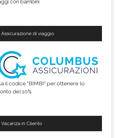
aggi con bambini
Assicurazione di viaggio
a il codice "BIMBI" per ottenere lo
onto del 10%
Vacanza in Cilento