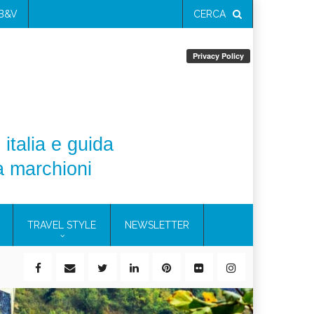
 B&V
CERCA
 italia e guida
a marchioni
TRAVEL STYLE
NEWSLETTER