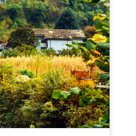
s supera il 21%
i che hanno conquistato la mia valigia (e la pelle sensibile)