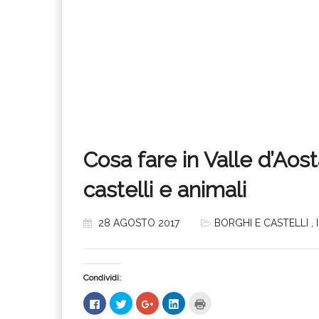
Cosa fare in Valle d’Aos
castelli e animali
28 AGOSTO 2017
BORGHI E CASTELLI
,
Condividi:
Fai
Fai
Fai
Fai
Fai
clic
clic
clic
clic
clic
per
qui
qui
qui
qui