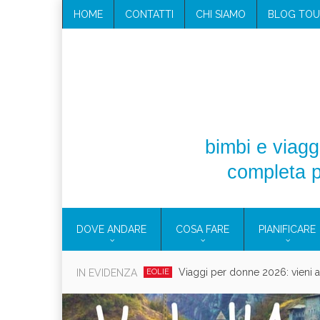
HOME
CONTATTI
CHI SIAMO
BLOG TOU
bimbi e viaggi
completa p
DOVE ANDARE
COSA FARE
PIANIFICARE
Viaggi per donne 2026: vieni all
IN EVIDENZA
EOLIE
Villaggio per fami
CAMPANIA
Vaca
CAMPEGGIO