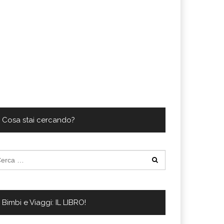
Cosa stai cercando?
cerca
:
Bimbi e Viaggi: IL LIBRO!