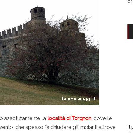
or
lio assolutamente la
località di Torgnon
, dove le
Il
ento, che spesso fa chiudere gli impianti altrove.