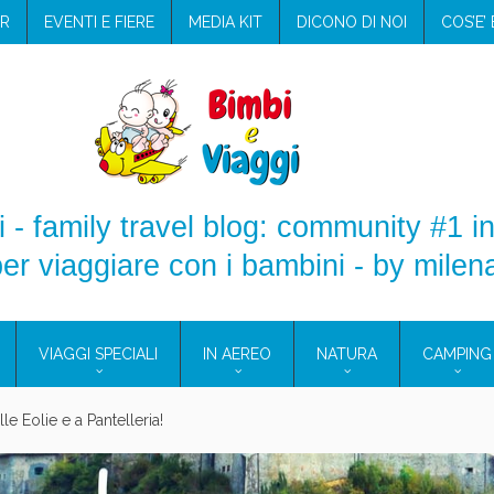
R
EVENTI E FIERE
MEDIA KIT
DICONO DI NOI
COS’E’
 - family travel blog: community #1 in
er viaggiare con i bambini - by milen
VIAGGI SPECIALI
IN AEREO
NATURA
CAMPING
e Eolie e a Pantelleria!
glie in Cilento: il Blue Marine di Marina di Camerota
nze in campeggio con i bambini: come trovare l’offerta migliore?