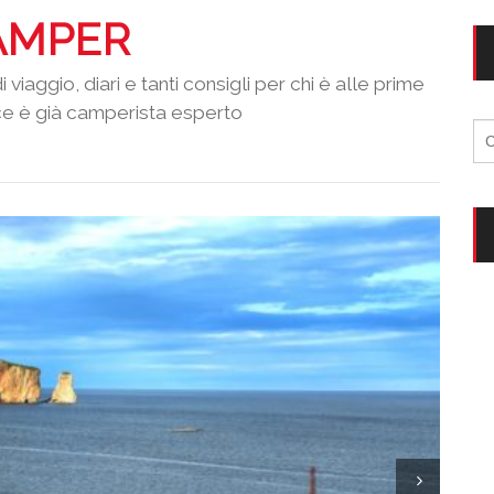
Vacanze in campeggio con i bambini: come trovare l’of
CAMPEGGIO
AMPER
Assicurazione viaggio estate 2026:
CONSIGLI PRATICI
viaggio, diari e tanti consigli per chi è alle prime
ece è già camperista esperto
Ri
per