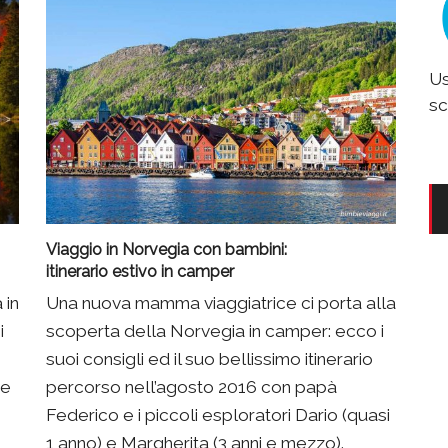
Us
sc
Viaggio in Norvegia con bambini:
itinerario estivo in camper
 in
Una nuova mamma viaggiatrice ci porta alla
i
scoperta della Norvegia in camper: ecco i
suoi consigli ed il suo bellissimo itinerario
ie
percorso nell’agosto 2016 con papà
Federico e i piccoli esploratori Dario (quasi
1 anno) e Margherita (3 anni e mezzo).