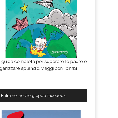
tario con bambini e tappa in Quebec: i nostri pri
izia dall’Ontario il racconto del viaggio in Canada si Franc
lla natura; senza però tralasciare una veloce visita a T
agara Falls! Tappa finale in
LEGGI TUTTO
 guida completa per superare le paure e
ganizzare splendidi viaggi con i bimbi
Entra nel nostro gruppo facebook