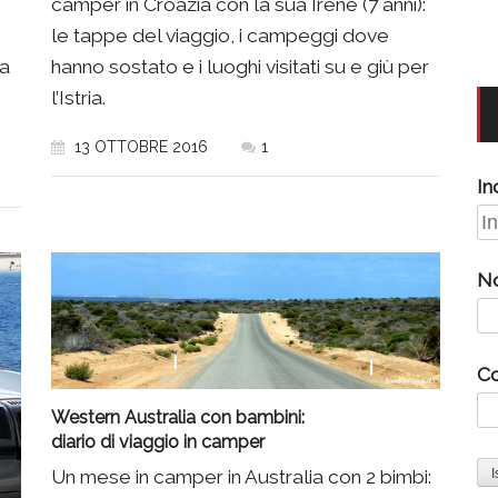
camper in Croazia con la sua Irene (7 anni):
le tappe del viaggio, i campeggi dove
na
hanno sostato e i luoghi visitati su e giù per
l’Istria.
13 OTTOBRE 2016
1
In
N
C
Western Australia con bambini:
diario di viaggio in camper
Un mese in camper in Australia con 2 bimbi: