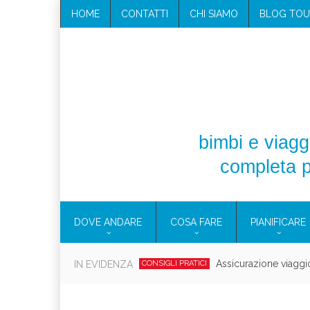
HOME
CONTATTI
CHI SIAMO
BLOG TOU
bimbi e viaggi
completa p
DOVE ANDARE
COSA FARE
PIANIFICARE
Cosmetici solidi in vi
IN EVIDENZA
CONSIGLI PRATICI
Viaggi per d
EOLIE
CAMPANIA