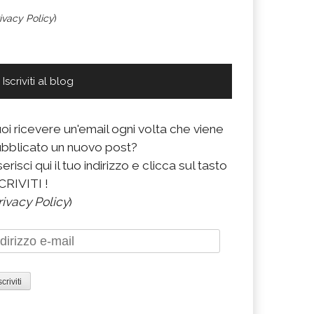
ivacy Policy
)
Iscriviti al blog
oi ricevere un'email ogni volta che viene
bblicato un nuovo post?
serisci qui il tuo indirizzo e clicca sul tasto
CRIVITI !
rivacy Policy
)
dirizzo
il