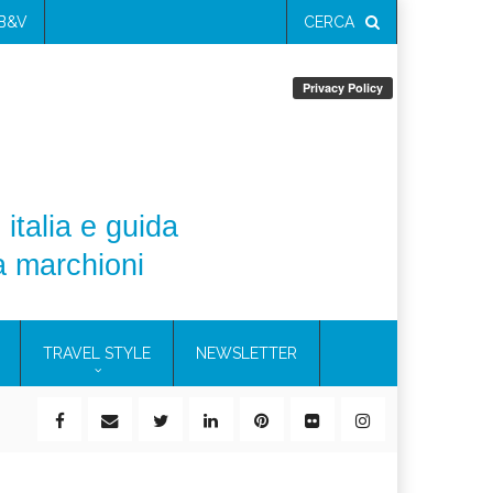
 B&V
CERCA
 italia e guida
a marchioni
TRAVEL STYLE
NEWSLETTER
ile)