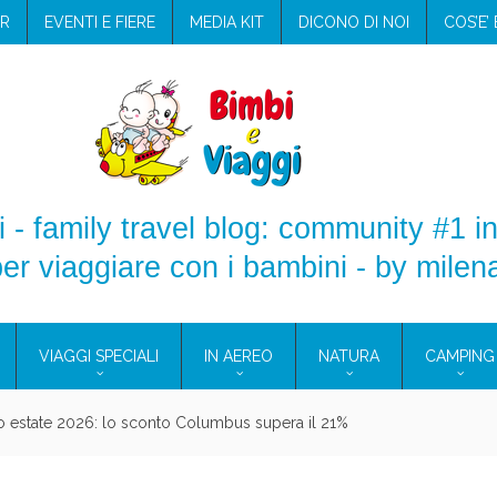
R
EVENTI E FIERE
MEDIA KIT
DICONO DI NOI
COS’E’
 - family travel blog: community #1 in
er viaggiare con i bambini - by milen
VIAGGI SPECIALI
IN AEREO
NATURA
CAMPING
aggio: i prodotti che hanno conquistato la mia valigia (e la pelle sensib
onne 2026: vieni alle Eolie e a Pantelleria!
Villaggio per famiglie in Cilento: il Blue Marine di Marina di Camerota