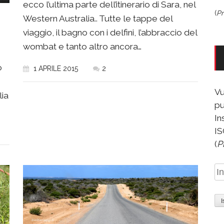
ecco l’ultima parte dell’itinerario di Sara, nel
(
Pr
Western Australia.. Tutte le tappe del
viaggio, il bagno con i delfini, l’abbraccio del
wombat e tanto altro ancora…
o
1 APRILE 2015
2
Vu
lia
pu
In
IS
(
P
In
e-
ma