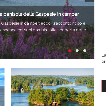
la penisola della Gaspesie in camper
On
la Gaspesie in camper: ecco il racconto ricco e
In
rancesca coi suoi bambini, alla scoperta delle
de
Ni
La
or