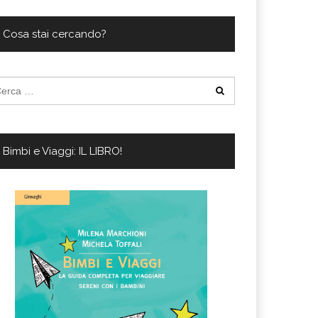
ferta migliore?
 lo sconto Columbus supera il 21%
Cosa stai cercando?
cerca
:
Bimbi e Viaggi: IL LIBRO!