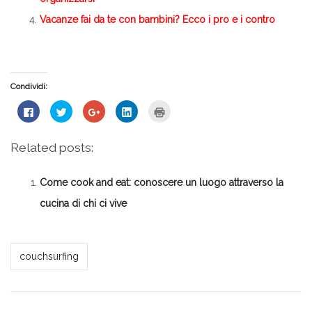
Vacanze fai da te con bambini? Ecco i pro e i contro
Condividi:
Fai
Fai
Fai
Fai
Fai
clic
clic
clic
clic
clic
per
qui
qui
qui
qui
condividere
per
per
per
per
su
condividere
condividere
condividere
stampare
Related posts:
Facebook
su
su
su
(Si
(Si
Twitter
Google+
LinkedIn
apre
apre
(Si
(Si
(Si
in
in
apre
apre
apre
una
Come cook and eat: conoscere un luogo attraverso la
una
in
in
in
nuova
nuova
una
una
una
finestra)
finestra)
nuova
nuova
nuova
cucina di chi ci vive
finestra)
finestra)
finestra)
Milena Marchioni
couchsurfing