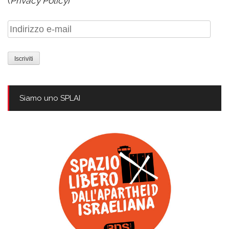
(
Privacy Policy
)
Indirizzo
e-
mail
Siamo uno SPLAI