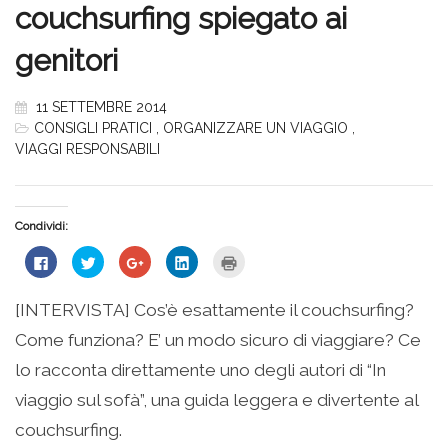
couchsurfing spiegato ai
genitori
11 SETTEMBRE 2014
CONSIGLI PRATICI
,
ORGANIZZARE UN VIAGGIO
,
VIAGGI RESPONSABILI
Condividi:
Fai
Fai
Fai
Fai
Fai
clic
clic
clic
clic
clic
per
qui
qui
qui
qui
condividere
per
per
per
per
su
condividere
condividere
condividere
stampare
[INTERVISTA] Cos’è esattamente il couchsurfing?
Facebook
su
su
su
(Si
(Si
Twitter
Google+
LinkedIn
apre
Come funziona? E’ un modo sicuro di viaggiare? Ce
apre
(Si
(Si
(Si
in
in
apre
apre
apre
una
una
in
in
in
nuova
lo racconta direttamente uno degli autori di “In
nuova
una
una
una
finestra)
finestra)
nuova
nuova
nuova
viaggio sul sofà”, una guida leggera e divertente al
finestra)
finestra)
finestra)
couchsurfing.