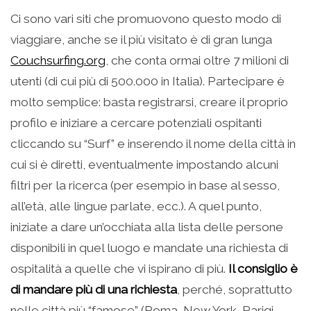
Ci sono vari siti che promuovono questo modo di
viaggiare, anche se il più visitato è di gran lunga
Couchsurfing.org
, che conta ormai oltre 7 milioni di
utenti (di cui più di 500.000 in Italia). Partecipare è
molto semplice: basta registrarsi, creare il proprio
profilo e iniziare a cercare potenziali ospitanti
cliccando su “Surf” e inserendo il nome della città in
cui si è diretti, eventualmente impostando alcuni
filtri per la ricerca (per esempio in base al sesso,
all’età, alle lingue parlate, ecc.). A quel punto,
iniziate a dare un’occhiata alla lista delle persone
disponibili in quel luogo e mandate una richiesta di
ospitalità a quelle che vi ispirano di più.
Il consiglio è
di mandare più di una richiesta
, perché, soprattutto
nelle città più “famose” (Roma, New York, Parigi,