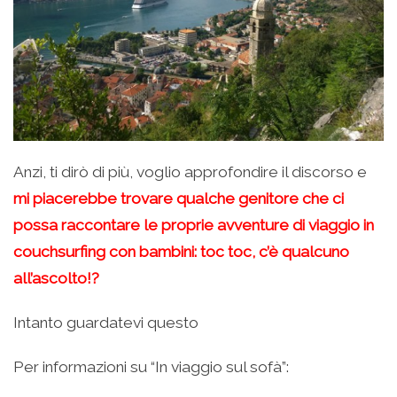
Anzi, ti dirò di più, voglio approfondire il discorso e
mi piacerebbe trovare qualche genitore che ci
possa raccontare le proprie avventure di viaggio in
couchsurfing con bambini: toc toc, c’è qualcuno
all’ascolto!?
Intanto guardatevi questo
Per informazioni su “In viaggio sul sofà”: