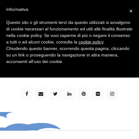
Informativa
×
Questo sito o gli strumenti terzi da questo utilizzati si avvalgono
di cookie necessari al funzionamento ed utili alle finalità illustrate
nella cookie policy. Se vuoi saperne di più o negare il consenso
a tutti o ad alcuni cookie, consulta la
cookie policy
.
Chiudendo questo banner, scorrendo questa pagina, cliccando
su un link o proseguendo la navigazione in altra maniera,
bimbi e viaggi - family travel blog: community #1 in
acconsenti all’uso dei cookie.
italia e guida completa per viaggiare con i bambini -
by milena marchioni