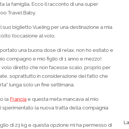
ta la famiglia. Ecco il racconto di una super
oo Travel Baby.
il suo biglietto Vueling per una destinazione a mia
olto l’occasione al volo.
ortato una buona dose di relax, non ho esitato e
mio compagno e mio figlio di 1 anno e mezzo!
n volo diretto che non facesse scalo, proprio per
ociate, soprattutto in considerazione del fatto che
rta” lunga solo un fine settimana.
ro la
Francia
e questa meta mancava al mio
rei sperimentato la nuova tratta della compagnia
La
aglio di 23 kg e questa opzione mi ha permesso di