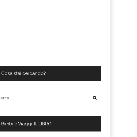
Cosa stai cercando?
cerca
:
Bimbi e Viaggi: IL LIBRO!