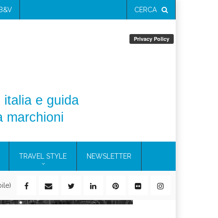
 B&V
CERCA
 italia e guida
a marchioni
TRAVEL STYLE
NEWSLETTER