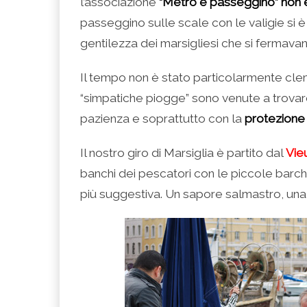
l’associazione
“Metro e passeggino” non 
passeggino sulle scale con le valigie si è f
gentilezza dei marsigliesi che si fermava
Il tempo non è stato particolarmente cle
“simpatiche piogge” sono venute a trovar
pazienza e soprattutto con la
protezione
Il nostro giro di Marsiglia è partito dal
Vie
banchi dei pescatori con le piccole barch
più suggestiva. Un sapore salmastro, una