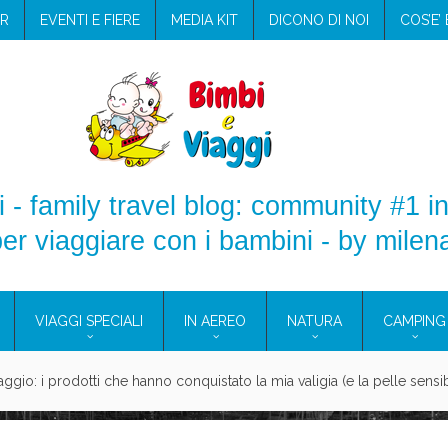
R
EVENTI E FIERE
MEDIA KIT
DICONO DI NOI
COS’E’
 - family travel blog: community #1 in
er viaggiare con i bambini - by milen
VIAGGI SPECIALI
IN AEREO
NATURA
CAMPING
e Eolie e a Pantelleria!
glie in Cilento: il Blue Marine di Marina di Camerota
nze in campeggio con i bambini: come trovare l’offerta migliore?