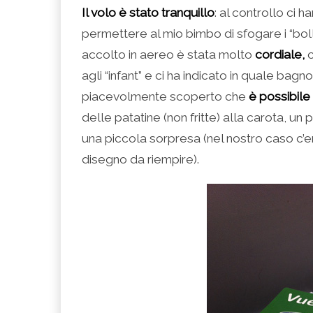
Il volo è stato tranquillo
: al controllo ci h
permettere al mio bimbo di sfogare i “bollen
accolto in aereo è stata molto
cordiale,
c
agli “infant” e ci ha indicato in quale ba
piacevolmente scoperto che
è possibile
delle patatine (non fritte) alla carota, un
una piccola sorpresa (nel nostro caso c’e
disegno da riempire).