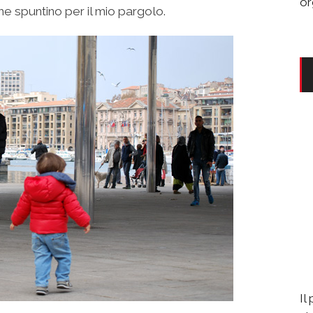
or
e spuntino per il mio pargolo.
Il