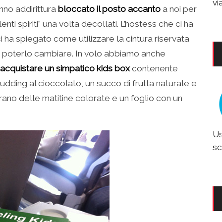
vi
anno addirittura
bloccato il posto accanto
a noi per
ti spiriti” una volta decollati. L’hostess che ci ha
i ha spiegato come utilizzare la cintura riservata
gno poterlo cambiare. In volo abbiamo anche
 acquistare un simpatico kids box
contenente
 pudding al cioccolato, un succo di frutta naturale e
rano delle matitine colorate e un foglio con un
Us
sc