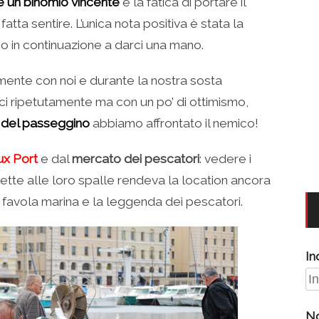
è un binomio vincente
e la fatica di portare il
atta sentire. L’unica nota positiva è stata la
no in continuazione a darci una mano.
mente con noi e durante la nostra sosta
ci ripetutamente ma con un po’ di ottimismo,
 del passeggino
abbiamo affrontato il nemico!
ux Port
e dal
mercato dei pescatori
: vedere i
ette alle loro spalle rendeva la location ancora
 favola marina e la leggenda dei pescatori.
In
N