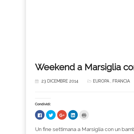
Weekend a Marsiglia con
23 DICEMBRE 2014
EUROPA
,
FRANCIA
Condividi:
Fai
Fai
Fai
Fai
Fai
clic
clic
clic
clic
clic
per
qui
qui
qui
qui
condividere
per
per
per
per
su
condividere
condividere
condividere
stampare
Un fine settimana a Marsiglia con un bamb
Facebook
su
su
su
(Si