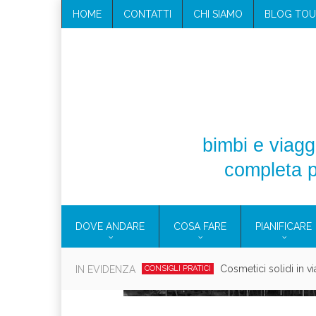
HOME
CONTATTI
CHI SIAMO
BLOG TOU
bimbi e viaggi
completa p
DOVE ANDARE
COSA FARE
PIANIFICARE
Viaggi per donne 2026: vieni all
IN EVIDENZA
EOLIE
Villaggio per fami
CAMPANIA
Vaca
CAMPEGGIO