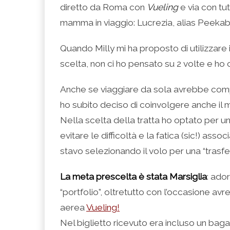
(Si
Twitter
Google+
LinkedIn
apre
diretto da Roma con
Vueling
e via con tut
apre
(Si
(Si
(Si
in
in
apre
apre
apre
una
una
in
in
in
nuova
mamma in viaggio: Lucrezia, alias Peekab
nuova
una
una
una
finestra)
finestra)
nuova
nuova
nuova
finestra)
finestra)
finestra)
Quando Milly mi ha proposto di utilizzare 
scelta, non ci ho pensato su 2 volte e ho c
Anche se viaggiare da sola avrebbe comp
ho subito deciso di coinvolgere anche il 
Nella scelta della tratta ho optato per u
evitare le difficoltà e la fatica (sic!) ass
stavo selezionando il volo per una “trasfe
La meta prescelta è stata Marsiglia
: ado
“portfolio”, oltretutto con l’occasione av
aerea
Vueling
!
Nel biglietto ricevuto era incluso un bag