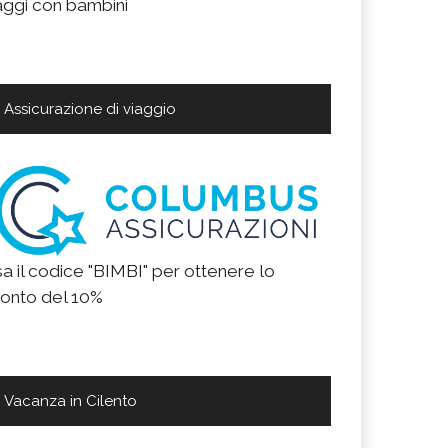
aggi con bambini
Assicurazione di viaggio
a il codice "BIMBI" per ottenere lo
onto del 10%
Vacanza in Cilento