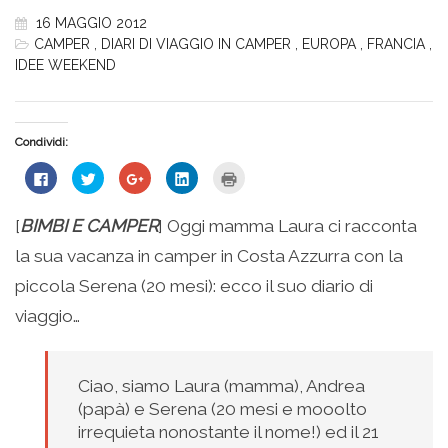
16 MAGGIO 2012
CAMPER
,
DIARI DI VIAGGIO IN CAMPER
,
EUROPA
,
FRANCIA
,
IDEE WEEKEND
Condividi:
Fai
Fai
Fai
Fai
Fai
clic
clic
clic
clic
clic
per
qui
qui
qui
qui
condividere
per
per
per
per
su
condividere
condividere
condividere
stampare
[
BIMBI E CAMPER
] Oggi mamma Laura ci racconta
Facebook
su
su
su
(Si
(Si
Twitter
Google+
LinkedIn
apre
la sua vacanza in camper in Costa Azzurra con la
apre
(Si
(Si
(Si
in
in
apre
apre
apre
una
una
in
in
in
nuova
piccola Serena (20 mesi): ecco il suo diario di
nuova
una
una
una
finestra)
finestra)
nuova
nuova
nuova
viaggio…
finestra)
finestra)
finestra)
Ciao, siamo Laura (mamma), Andrea
(papà) e Serena (20 mesi e mooolto
irrequieta nonostante il nome!) ed il 21