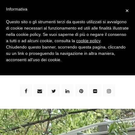
Informativa
×
Questo sito o gli strumenti terzi da questo utilizzati si avvalgono
di cookie necessari al funzionamento ed utili alle finalità illustrate
nella cookie policy. Se vuoi saperne di più o negare il consenso
a tutti o ad alcuni cookie, consulta la
cookie policy
.
Chiudendo questo banner, scorrendo questa pagina, cliccando
su un link o proseguendo la navigazione in altra maniera,
bimbi e viaggi - family travel blog: community #1 in
acconsenti all’uso dei cookie.
italia e guida completa per viaggiare con i bambini -
by milena marchioni