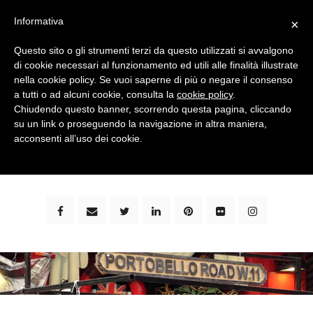
Informativa
×
Questo sito o gli strumenti terzi da questo utilizzati si avvalgono
di cookie necessari al funzionamento ed utili alle finalità illustrate
nella cookie policy. Se vuoi saperne di più o negare il consenso
a tutti o ad alcuni cookie, consulta la
cookie policy
.
Chiudendo questo banner, scorrendo questa pagina, cliccando
su un link o proseguendo la navigazione in altra maniera,
bimbi e viaggi - family travel blog: community #1 in
acconsenti all’uso dei cookie.
italia e guida completa per viaggiare con i bambini -
by milena marchioni