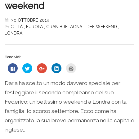
weekend
30 OTTOBRE 2014
CITTÀ
,
EUROPA
,
GRAN BRETAGNA
,
IDEE WEEKEND
,
LONDRA
Condividi:
Fai
Fai
Fai
Fai
Fai
clic
clic
clic
clic
clic
per
qui
qui
qui
qui
condividere
per
per
per
per
su
condividere
condividere
condividere
stampare
Daria ha scelto un modo davvero speciale per
Facebook
su
su
su
(Si
(Si
Twitter
Google+
LinkedIn
apre
festeggiare il secondo compleanno del suo
apre
(Si
(Si
(Si
in
in
apre
apre
apre
una
una
in
in
in
nuova
Federico: un bellissimo weekend a Londra con la
nuova
una
una
una
finestra)
finestra)
nuova
nuova
nuova
famiglia, lo scorso settembre. Ecco come ha
finestra)
finestra)
finestra)
organizzato la sua breve permanenza nella capitale
inglese…