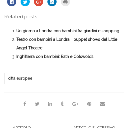
Fai
Fai
Fai
Fai
Fai
clic
clic
clic
clic
clic
per
qui
qui
qui
qui
condividere
per
per
per
per
su
condividere
condividere
condividere
stampare
Related posts:
Facebook
su
su
su
(Si
(Si
Twitter
Google+
LinkedIn
apre
apre
(Si
(Si
(Si
in
in
apre
apre
apre
una
Un giorno a Londra con bambini fra giardini e shopping
una
in
in
in
nuova
nuova
una
una
una
finestra)
finestra)
nuova
nuova
nuova
Teatro con bambini a Londra: i puppet shows del Little
finestra)
finestra)
finestra)
Angel Theatre
Inghilterra con bambini: Bath e Cotswolds
*Daria*
città europee
ARTICOLO
ARTICOLO SUCCESSIVO