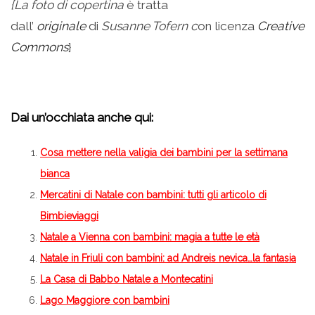
{La foto di
copertina
è tratta
dall’
o
riginale
di
Susanne Tofern c
on licenza
Creative
Commons
}
–
Dai un’occhiata anche qui:
Cosa mettere nella valigia dei bambini per la settimana
bianca
Mercatini di Natale con bambini
: tutti gli articolo di
Bimbieviaggi
Natale a Vienna con bambini: magia a tutte le età
Natale in Friuli con bambini: ad Andreis nevica…la fantasia
La Casa di Babbo Natale a Montecatini
Lago Maggiore con bambini