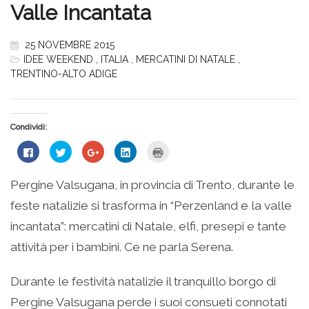
Valle Incantata
25 NOVEMBRE 2015
IDEE WEEKEND
,
ITALIA
,
MERCATINI DI NATALE
,
TRENTINO-ALTO ADIGE
Condividi:
Fai
Fai
Fai
Fai
Fai
clic
clic
clic
clic
clic
per
qui
qui
qui
qui
condividere
per
per
per
per
su
condividere
condividere
condividere
stampare
Pergine Valsugana, in provincia di Trento, durante le
Facebook
su
su
su
(Si
(Si
Twitter
Google+
LinkedIn
apre
feste natalizie si trasforma in “Perzenland e la valle
apre
(Si
(Si
(Si
in
in
apre
apre
apre
una
una
in
in
in
nuova
incantata”: mercatini di Natale, elfi, presepi e tante
nuova
una
una
una
finestra)
finestra)
nuova
nuova
nuova
attività per i bambini. Ce ne parla Serena.
finestra)
finestra)
finestra)
Durante le festività natalizie il tranquillo borgo di
Pergine Valsugana perde i suoi consueti connotati