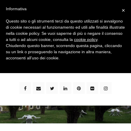
Informativa
×
Questo sito o gli strumenti terzi da questo utilizzati si avvalgono
di cookie necessari al funzionamento ed utili alle finalità illustrate
nella cookie policy. Se vuoi saperne di più o negare il consenso
a tutti o ad alcuni cookie, consulta la
cookie policy
.
Chiudendo questo banner, scorrendo questa pagina, cliccando
su un link o proseguendo la navigazione in altra maniera,
bimbi e viaggi - family travel blog: community #1 in
acconsenti all’uso dei cookie.
italia e guida completa per viaggiare con i bambini -
by milena marchioni