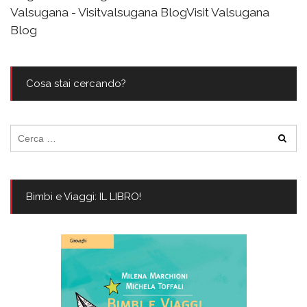
Valsugana - Visitvalsugana BlogVisit Valsugana
Blog
Cosa stai cercando?
Ricerca
per:
Bimbi e Viaggi: IL LIBRO!