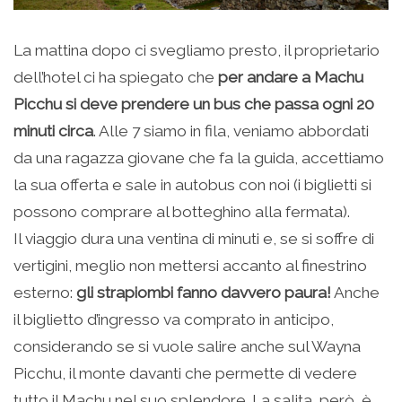
La mattina dopo ci svegliamo presto, il proprietario
dell’hotel ci ha spiegato che
per andare a Machu
Picchu si deve prendere un bus che passa ogni 20
minuti circa
. Alle 7 siamo in fila, veniamo abbordati
da una ragazza giovane che fa la guida, accettiamo
la sua offerta e sale in autobus con noi (i biglietti si
possono comprare al botteghino alla fermata).
Il viaggio dura una ventina di minuti e, se si soffre di
vertigini, meglio non mettersi accanto al finestrino
esterno:
gli strapiombi fanno davvero paura!
Anche
il biglietto d’ingresso va comprato in anticipo,
considerando se si vuole salire anche sul Wayna
Picchu, il monte davanti che permette di vedere
tutto il Machu nel suo splendore. La salita, però, è