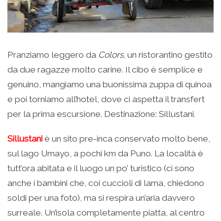
Pranziamo leggero da
Colors
, un ristorantino gestito
da due ragazze molto carine. Il cibo è semplice e
genuino, mangiamo una buonissima zuppa di quinoa
e poi torniamo all’hotel, dove ci aspetta il transfert
per la prima escursione. Destinazione: Sillustani.
Sillustani
è un sito pre-inca conservato molto bene,
sul lago Umayo, a pochi km da Puno. La località è
tutt’ora abitata e il luogo un po’ turistico (ci sono
anche i bambini che, coi cuccioli di lama, chiedono
soldi per una foto), ma si respira un’aria davvero
surreale. Un’isola completamente piatta, al centro