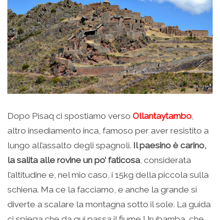
Dopo Pisaq ci spostiamo verso
Ollantaytambo
,
altro insediamento inca, famoso per aver resistito a
lungo all’assalto degli spagnoli.
Il paesino è carino,
la salita alle rovine un po’ faticosa
, considerata
l’altitudine e, nel mio caso, i 15kg della piccola sulla
schiena. Ma ce la facciamo, e anche la grande si
diverte a scalare la montagna sotto il sole. La guida
ci spiega che da qui passa il fiume Urubamba, che