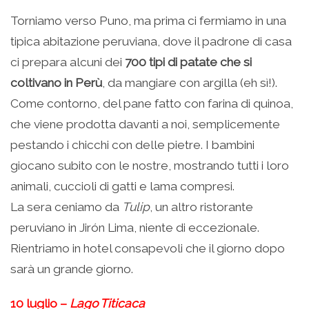
Torniamo verso Puno, ma prima ci fermiamo in una
tipica abitazione peruviana, dove il padrone di casa
ci prepara alcuni dei
700 tipi di patate che si
coltivano in Perù
, da mangiare con argilla (eh sì!).
Come contorno, del pane fatto con farina di quinoa,
che viene prodotta davanti a noi, semplicemente
pestando i chicchi con delle pietre. I bambini
giocano subito con le nostre, mostrando tutti i loro
animali, cuccioli di gatti e lama compresi.
La sera ceniamo da
Tulip
, un altro ristorante
peruviano in Jirón Lima, niente di eccezionale.
Rientriamo in hotel consapevoli che il giorno dopo
sarà un grande giorno.
10 luglio –
Lago Titicaca