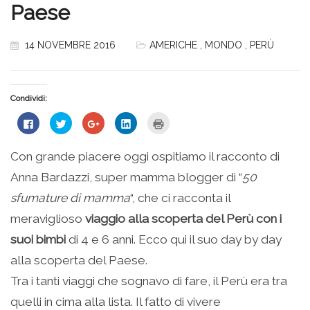
Paese
14 NOVEMBRE 2016
AMERICHE
,
MONDO
,
PERÙ
Condividi:
Fai
Fai
Fai
Fai
Fai
clic
clic
clic
clic
clic
per
qui
qui
qui
qui
condividere
per
per
per
per
su
condividere
condividere
condividere
stampare
Con grande piacere oggi ospitiamo il racconto di
Facebook
su
su
su
(Si
(Si
Twitter
Google+
LinkedIn
apre
Anna Bardazzi, super mamma blogger di “
50
apre
(Si
(Si
(Si
in
in
apre
apre
apre
una
una
in
in
in
nuova
sfumature di mamma
“, che ci racconta il
nuova
una
una
una
finestra)
finestra)
nuova
nuova
nuova
meraviglioso
viaggio alla scoperta del Perù con i
finestra)
finestra)
finestra)
suoi bimbi
di 4 e 6 anni. Ecco qui il suo day by day
alla scoperta del Paese.
Tra i tanti viaggi che sognavo di fare, il Perù era tra
quelli in cima alla lista. Il fatto di vivere