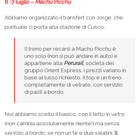
6 -7 luglio –
Machu Picchu
Abbiamo organizzato il transfert con Jorge, che
puntuale ci porta alla stazione di Cusco.
Il treno per recarsi a Machu Picchu è
uno solo (non si può andare in auto) e
appartiene alla
Perurail
, società del
gruppo Orient Express. I prezzi variano in
base al lusso richiesto, il top è un treno
completamente di vetrate, con servizio
di pasti a bordo.
Noi abbiamo scelto il basico, con il tetto in vetro
(non cambia assolutamente niente!) ma senza
servizio a bordo, se non un tè e due salatini.
Il