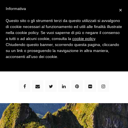
Informativa
×
Questo sito o gli strumenti terzi da questo utilizzati si avvalgono
di cookie necessari al funzionamento ed utili alle finalità illustrate
nella cookie policy. Se vuoi saperne di più o negare il consenso
a tutti o ad alcuni cookie, consulta la
cookie policy
.
Chiudendo questo banner, scorrendo questa pagina, cliccando
su un link o proseguendo la navigazione in altra maniera,
bimbi e viaggi - family travel blog: community #1 in
acconsenti all’uso dei cookie.
italia e guida completa per viaggiare con i bambini -
by milena marchioni