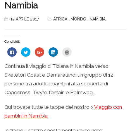
Namibia
12 APRILE 2017
AFRICA
,
MONDO
,
NAMIBIA
Condividi:
Fai
Fai
Fai
Fai
Fai
clic
clic
clic
clic
clic
per
qui
qui
qui
qui
condividere
per
per
per
per
su
condividere
condividere
condividere
stampare
Continua il viaggio di Tiziana in Namibia verso
Facebook
su
su
su
(Si
(Si
Twitter
Google+
LinkedIn
apre
Skeleton Coast e Damaraland: un gruppo di 12
apre
(Si
(Si
(Si
in
in
apre
apre
apre
una
una
in
in
in
nuova
persone tra adulti e bambini alla scoperta di
nuova
una
una
una
finestra)
finestra)
nuova
nuova
nuova
Capecross, Twyfelfontain e Palmwag…
finestra)
finestra)
finestra)
Qui trovate tutte le tappe del nostro >
Viaggio con
bambini in Namibia
Iniziamo il nostro spostamento verso nord: