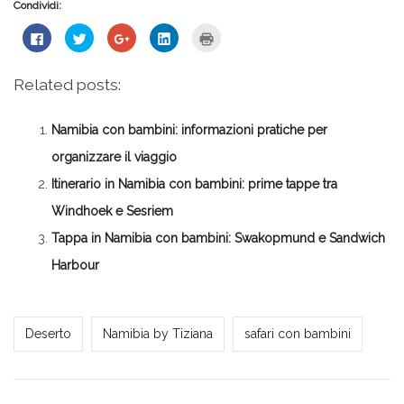
Condividi:
Fai
Fai
Fai
Fai
Fai
clic
clic
clic
clic
clic
per
qui
qui
qui
qui
condividere
per
per
per
per
su
condividere
condividere
condividere
stampare
Related posts:
Facebook
su
su
su
(Si
(Si
Twitter
Google+
LinkedIn
apre
apre
(Si
(Si
(Si
in
in
apre
apre
apre
una
Namibia con bambini: informazioni pratiche per
una
in
in
in
nuova
nuova
una
una
una
finestra)
finestra)
nuova
nuova
nuova
organizzare il viaggio
finestra)
finestra)
finestra)
Itinerario in Namibia con bambini: prime tappe tra
Windhoek e Sesriem
Tappa in Namibia con bambini: Swakopmund e Sandwich
Harbour
Tiziana
Deserto
Namibia by Tiziana
safari con bambini