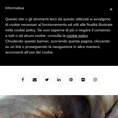
Informativa
×
Questo sito o gli strumenti terzi da questo utilizzati si avvalgono
di cookie necessari al funzionamento ed utili alle finalità illustrate
nella cookie policy. Se vuoi saperne di più o negare il consenso
a tutti o ad alcuni cookie, consulta la
cookie policy
.
Chiudendo questo banner, scorrendo questa pagina, cliccando
su un link o proseguendo la navigazione in altra maniera,
bimbi e viaggi - family travel blog: community #1 in
acconsenti all’uso dei cookie.
italia e guida completa per viaggiare con i bambini -
by milena marchioni