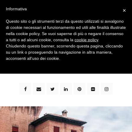
Informativa
×
Questo sito o gli strumenti terzi da questo utilizzati si avvalgono
di cookie necessari al funzionamento ed utili alle finalità illustrate
nella cookie policy. Se vuoi saperne di più o negare il consenso
a tutti o ad alcuni cookie, consulta la
cookie policy
.
Chiudendo questo banner, scorrendo questa pagina, cliccando
su un link o proseguendo la navigazione in altra maniera,
bimbi e viaggi - family travel blog: community #1 in
acconsenti all’uso dei cookie.
italia e guida completa per viaggiare con i bambini -
by milena marchioni