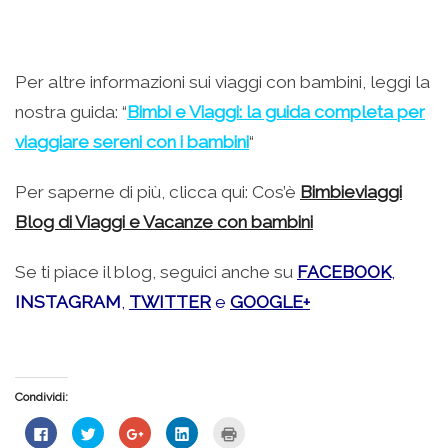
.
Per altre informazioni sui viaggi con bambini, leggi la
nostra guida: “
Bimbi e Viaggi: la guida completa per
viaggiare sereni con i bambini
“
Per saperne di più, clicca qui: Cos’è
Bimbieviaggi
Blog di Viaggi e Vacanze con bambini
Se ti piace il blog, seguici anche su
FACEBOOK
,
INSTAGRAM
,
TWITTER
e
GOOGLE+
Condividi:
Fai
Fai
Fai
Fai
Fai
clic
clic
clic
clic
clic