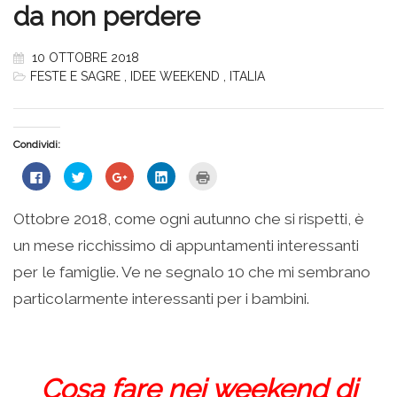
da non perdere
10 OTTOBRE 2018
FESTE E SAGRE
,
IDEE WEEKEND
,
ITALIA
Condividi:
Fai
Fai
Fai
Fai
Fai
clic
clic
clic
clic
clic
per
qui
qui
qui
qui
condividere
per
per
per
per
su
condividere
condividere
condividere
stampare
Ottobre 2018, come ogni autunno che si rispetti, è
Facebook
su
su
su
(Si
(Si
Twitter
Google+
LinkedIn
apre
un mese ricchissimo di appuntamenti interessanti
apre
(Si
(Si
(Si
in
in
apre
apre
apre
una
una
in
in
in
nuova
per le famiglie. Ve ne segnalo 10 che mi sembrano
nuova
una
una
una
finestra)
finestra)
nuova
nuova
nuova
particolarmente interessanti per i bambini.
finestra)
finestra)
finestra)
Cosa fare nei weekend di