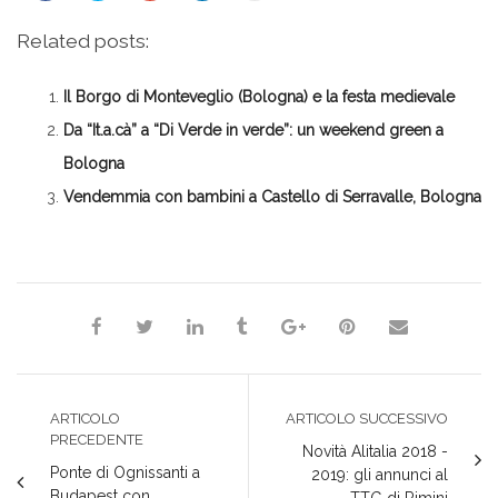
per
qui
qui
qui
qui
condividere
per
per
per
per
su
condividere
condividere
condividere
stampare
Related posts:
Facebook
su
su
su
(Si
(Si
Twitter
Google+
LinkedIn
apre
apre
(Si
(Si
(Si
in
in
apre
apre
apre
una
Il Borgo di Monteveglio (Bologna) e la festa medievale
una
in
in
in
nuova
nuova
una
una
una
finestra)
finestra)
nuova
nuova
nuova
Da “It.a.cà” a “Di Verde in verde”: un weekend green a
finestra)
finestra)
finestra)
Bologna
Vendemmia con bambini a Castello di Serravalle, Bologna
Milena Marchioni
ARTICOLO
ARTICOLO SUCCESSIVO
PRECEDENTE
Novità Alitalia 2018 -
Ponte di Ognissanti a
2019: gli annunci al
Budapest con
TTG di Rimini