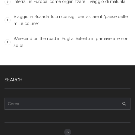
Interrail in Europa: come organizzare il viaggio di maturità
Viaggio in Ruanda: tutti i consigli per visitare il “paese delle
mille colline”
Weekend on the road in Puglia: Salento in primavera…e non
solo!
SEARCH
Ricerca
per: