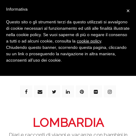
Informativa
×
Questo sito o gli strumenti terzi da questo utilizzati si avvalgono
di cookie necessari al funzionamento ed utili alle finalità illustrate
nella cookie policy. Se vuoi saperne di più o negare il consenso
a tutti o ad alcuni cookie, consulta la
cookie policy
.
Chiudendo questo banner, scorrendo questa pagina, cliccando
su un link o proseguendo la navigazione in altra maniera,
bimbi e viaggi - family travel blog: community #1 in
acconsenti all’uso dei cookie.
italia e guida completa per viaggiare con i bambini -
by milena marchioni
LOMBARDIA
Diari e racconti di viaggi e vacanze con bambini in