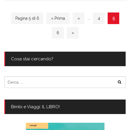
Pagina 5 di 6
« Prima
«
...
4
5
6
»
Cosa stai cercando?
Ricerca
per:
Bimbi e Viaggi: IL LIBRO!