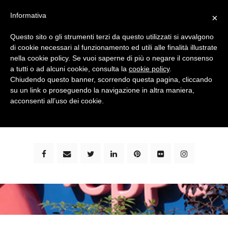
Informativa
×
Questo sito o gli strumenti terzi da questo utilizzati si avvalgono
di cookie necessari al funzionamento ed utili alle finalità illustrate
nella cookie policy. Se vuoi saperne di più o negare il consenso
a tutti o ad alcuni cookie, consulta la
cookie policy
.
Chiudendo questo banner, scorrendo questa pagina, cliccando
su un link o proseguendo la navigazione in altra maniera,
bimbi e viaggi - family travel blog: community #1 in
acconsenti all’uso dei cookie.
italia e guida completa per viaggiare con i bambini -
by milena marchioni