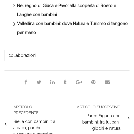
nuova
una
una
una
finestra)
finestra)
nuova
nuova
nuova
Nel regno di Giuca e Pavò: alla scoperta di Roero e
finestra)
finestra)
finestra)
Langhe con bambini
Valtellina con bambini: dove Natura e Turismo si tengono
per mano
*Jessica*
collaborazioni
ARTICOLO
ARTICOLO SUCCESSIVO
PRECEDENTE
Parco Sigurtà con
Biella con bambini tra
bambini: tra tulipani,
alpaca, parchi
giochi e natura