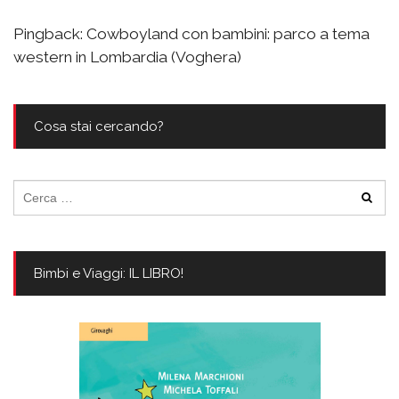
Pingback:
Cowboyland con bambini: parco a tema
western in Lombardia (Voghera)
Cosa stai cercando?
Ricerca
per:
Bimbi e Viaggi: IL LIBRO!