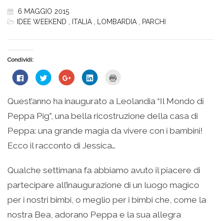
6 MAGGIO 2015
IDEE WEEKEND
,
ITALIA
,
LOMBARDIA
,
PARCHI
Condividi:
Fai
Fai
Fai
Fai
Fai
clic
clic
clic
clic
clic
per
qui
qui
qui
qui
condividere
per
per
per
per
su
condividere
condividere
condividere
stampare
Quest’anno ha inaugurato a Leolandia “Il Mondo di
Facebook
su
su
su
(Si
(Si
Twitter
Google+
LinkedIn
apre
Peppa Pig”, una bella ricostruzione della casa di
apre
(Si
(Si
(Si
in
in
apre
apre
apre
una
una
in
in
in
nuova
Peppa: una grande magia da vivere con i bambini!
nuova
una
una
una
finestra)
finestra)
nuova
nuova
nuova
Ecco il racconto di Jessica…
finestra)
finestra)
finestra)
Qualche settimana fa abbiamo avuto il piacere di
partecipare all’inaugurazione di un luogo magico
per i nostri bimbi, o meglio per i bimbi che, come la
nostra Bea, adorano Peppa e la sua allegra