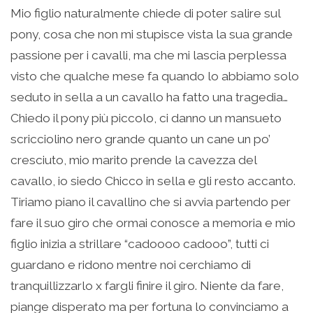
Mio figlio naturalmente chiede di poter salire sul
pony, cosa che non mi stupisce vista la sua grande
passione per i cavalli, ma che mi lascia perplessa
visto che qualche mese fa quando lo abbiamo solo
seduto in sella a un cavallo ha fatto una tragedia…
Chiedo il pony più piccolo, ci danno un mansueto
scricciolino nero grande quanto un cane un po’
cresciuto, mio marito prende la cavezza del
cavallo, io siedo Chicco in sella e gli resto accanto.
Tiriamo piano il cavallino che si avvia partendo per
fare il suo giro che ormai conosce a memoria e mio
figlio inizia a strillare “cadoooo cadooo”, tutti ci
guardano e ridono mentre noi cerchiamo di
tranquillizzarlo x fargli finire il giro. Niente da fare,
piange disperato ma per fortuna lo convinciamo a