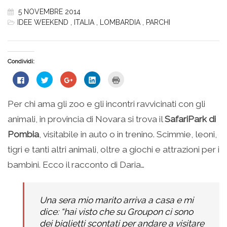
5 NOVEMBRE 2014
IDEE WEEKEND
,
ITALIA
,
LOMBARDIA
,
PARCHI
Condividi:
Fai
Fai
Fai
Fai
Fai
clic
clic
clic
clic
clic
per
qui
qui
qui
qui
condividere
per
per
per
per
su
condividere
condividere
condividere
stampare
Per chi ama gli zoo e gli incontri ravvicinati con gli
Facebook
su
su
su
(Si
(Si
Twitter
Google+
LinkedIn
apre
animali, in provincia di Novara si trova il
SafariPark di
apre
(Si
(Si
(Si
in
in
apre
apre
apre
una
una
in
in
in
nuova
Pombia
, visitabile in auto o in trenino. Scimmie, leoni,
nuova
una
una
una
finestra)
finestra)
nuova
nuova
nuova
tigri e tanti altri animali, oltre a giochi e attrazioni per i
finestra)
finestra)
finestra)
bambini. Ecco il racconto di Daria…
Una sera mio marito arriva a casa e mi
dice: “hai visto che su Groupon ci sono
dei biglietti scontati per andare a visitare