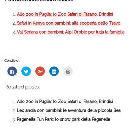
Allo zoo in Puglia: lo Zoo Safari di Fasano, Brindisi
Safari in Kenya con bambini: alla scoperta dello Tsavo
Val Seriana con bambini: Alpi Orobie per tutta la famiglia
Condividi:
Fai
Fai
Fai
Fai
Fai
clic
clic
clic
clic
clic
per
qui
qui
qui
qui
condividere
per
per
per
per
su
condividere
condividere
condividere
stampare
Related posts:
Facebook
su
su
su
(Si
(Si
Twitter
Google+
LinkedIn
apre
apre
(Si
(Si
(Si
in
in
apre
apre
apre
una
Allo zoo in Puglia: lo Zoo Safari di Fasano, Brindisi
una
in
in
in
nuova
nuova
una
una
una
finestra)
finestra)
nuova
nuova
nuova
Leolandia con bambini: le avventure della piccola Bea
finestra)
finestra)
finestra)
Paganella Fun Park: lo snow park della Paganella