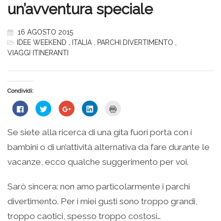
un’avventura speciale
16 AGOSTO 2015
IDEE WEEKEND
,
ITALIA
,
PARCHI DIVERTIMENTO
,
VIAGGI ITINERANTI
Condividi:
Fai
Fai
Fai
Fai
Fai
clic
clic
clic
clic
clic
per
qui
qui
qui
qui
condividere
per
per
per
per
su
condividere
condividere
condividere
stampare
Se siete alla ricerca di una gita fuori porta con i
Facebook
su
su
su
(Si
(Si
Twitter
Google+
LinkedIn
apre
bambini o di un’attività alternativa da fare durante le
apre
(Si
(Si
(Si
in
in
apre
apre
apre
una
una
in
in
in
nuova
vacanze, ecco qualche suggerimento per voi.
nuova
una
una
una
finestra)
finestra)
nuova
nuova
nuova
finestra)
finestra)
finestra)
Sarò sincera: non amo particolarmente i parchi
divertimento. Per i miei gusti sono troppo grandi,
troppo caotici, spesso troppo costosi…