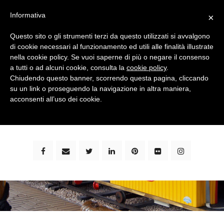
Informativa
×
Questo sito o gli strumenti terzi da questo utilizzati si avvalgono
di cookie necessari al funzionamento ed utili alle finalità illustrate
nella cookie policy. Se vuoi saperne di più o negare il consenso
a tutti o ad alcuni cookie, consulta la
cookie policy
.
Chiudendo questo banner, scorrendo questa pagina, cliccando
su un link o proseguendo la navigazione in altra maniera,
bimbi e viaggi - family travel blog: community #1 in
acconsenti all’uso dei cookie.
italia e guida completa per viaggiare con i bambini -
by milena marchioni