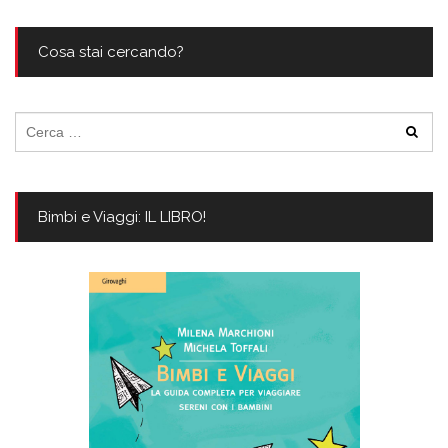
Cosa stai cercando?
Ricerca
per:
Bimbi e Viaggi: IL LIBRO!