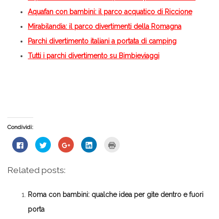
Aquafan con bambini: il parco acquatico di Riccione
Mirabilandia: il parco divertimenti della Romagna
Parchi divertimento italiani a portata di camping
Tutti i parchi divertimento su Bimbieviaggi
Condividi:
Fai
Fai
Fai
Fai
Fai
clic
clic
clic
clic
clic
per
qui
qui
qui
qui
condividere
per
per
per
per
su
condividere
condividere
condividere
stampare
Related posts:
Facebook
su
su
su
(Si
(Si
Twitter
Google+
LinkedIn
apre
apre
(Si
(Si
(Si
in
in
apre
apre
apre
una
Roma con bambini: qualche idea per gite dentro e fuori
una
in
in
in
nuova
nuova
una
una
una
finestra)
finestra)
nuova
nuova
nuova
porta
finestra)
finestra)
finestra)