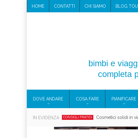
HOME
CONTATTI
CHI SIAMO
BLOG TOU
bimbi e viaggi
completa p
DOVE ANDARE
COSA FARE
PIANIFICARE
Viaggi per donne 2026: vieni all
IN EVIDENZA
EOLIE
Villaggio per fami
CAMPANIA
Vaca
CAMPEGGIO