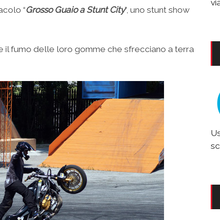
vi
acolo “
Grosso Guaio a Stunt City
”, uno stunt show
e il fumo delle loro gomme che sfrecciano a terra
Us
sc