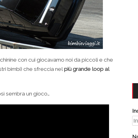
chinine con cui giocavamo noi da piccoli e che
ri bimbi) che sfreccia nel
più grande loop al
osì sembra un gioco…
In
N