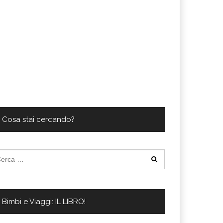
Cosa stai cercando?
cerca
:
Bimbi e Viaggi: IL LIBRO!