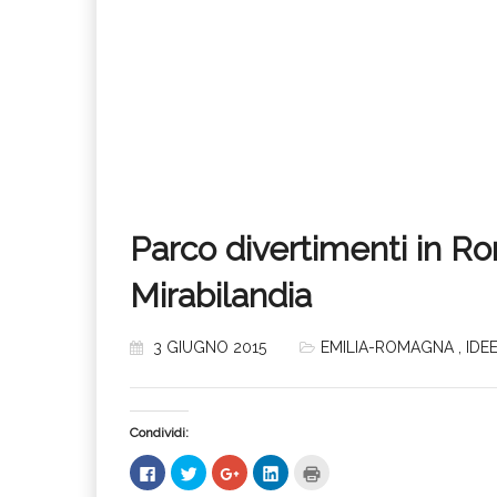
Parco divertimenti in R
Mirabilandia
3 GIUGNO 2015
EMILIA-ROMAGNA
,
IDE
Condividi:
Fai
Fai
Fai
Fai
Fai
clic
clic
clic
clic
clic
per
qui
qui
qui
qui