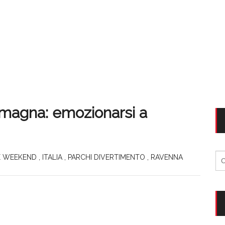
omagna: emozionarsi a
Ri
E WEEKEND
,
ITALIA
,
PARCHI DIVERTIMENTO
,
RAVENNA
per