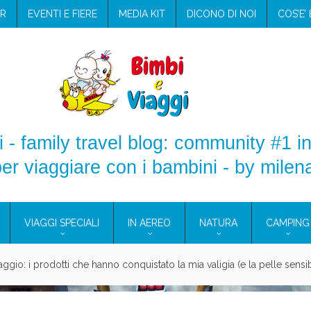
R
EVENTI E FIERE
MEDIA KIT
DICONO DI NOI
COS’E’
 - family travel blog: community #1 in
er viaggiare con i bambini - by milen
VIAGGI SPECIALI
IN AEREO
NATURA
CAMPING
e Eolie e a Pantelleria!
glie in Cilento: il Blue Marine di Marina di Camerota
nze in campeggio con i bambini: come trovare l’offerta migliore?