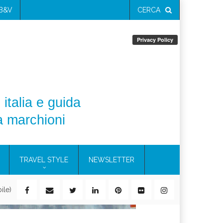
 B&V
CERCA
 italia e guida
a marchioni
TRAVEL STYLE
NEWSLETTER