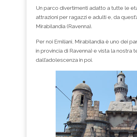
condividere
per
per
per
per
su
condividere
condividere
condividere
stampare
Un parco divertimenti adatto a tutte le età
Facebook
su
su
su
(Si
(Si
Twitter
Google+
LinkedIn
apre
attrazioni per ragazzi e adulti e, da quest
apre
(Si
(Si
(Si
in
in
apre
apre
apre
una
una
in
in
in
nuova
Mirabilandia (Ravenna).
nuova
una
una
una
finestra)
finestra)
nuova
nuova
nuova
finestra)
finestra)
finestra)
Per noi Emiliani, Mirabilandia è uno dei parc
in provincia di Ravenna) e vista la nostra
dall’adolescenza in poi.