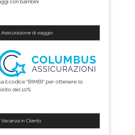
aggi con bambini
Assicurazione di viaggio
a il codice "BIMBI" per ottenere lo
onto del 10%
Vacanza in Cilento