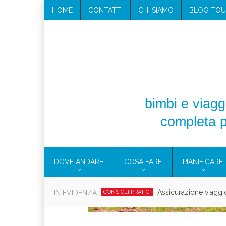
HOME
CONTATTI
CHI SIAMO
BLOG TOU
bimbi e viaggi
completa p
DOVE ANDARE
COSA FARE
PIANIFICARE
Cosmetici solidi in vi
IN EVIDENZA
CONSIGLI PRATICI
Viaggi per d
EOLIE
CAMPANIA