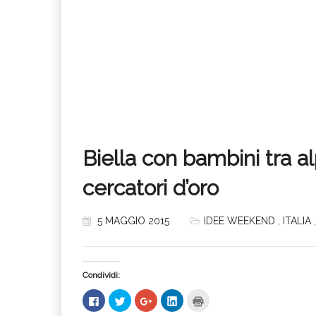
Biella con bambini tra a
cercatori d’oro
5 MAGGIO 2015
IDEE WEEKEND
,
ITALIA
Condividi:
Fai
Fai
Fai
Fai
Fai
clic
clic
clic
clic
clic
per
qui
qui
qui
qui