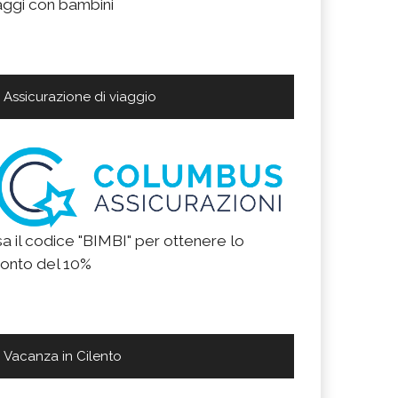
aggi con bambini
Assicurazione di viaggio
a il codice "BIMBI" per ottenere lo
onto del 10%
Vacanza in Cilento