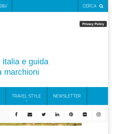
 B&V
CERCA
 italia e guida
a marchioni
TRAVEL STYLE
NEWSLETTER
ile)