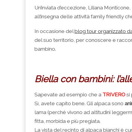
condividere
per
per
per
per
su
condividere
condividere
condividere
stampare
Un’inviata d’eccezione, Liliana Monticone, 
Facebook
su
su
su
(Si
(Si
Twitter
Google+
LinkedIn
apre
all’insegna delle attività family friendly ch
apre
(Si
(Si
(Si
in
in
apre
apre
apre
una
una
in
in
in
nuova
nuova
una
una
una
finestra)
In occasione del
blog tour organizzato d
finestra)
nuova
nuova
nuova
finestra)
finestra)
finestra)
del suo territorio, per conoscere e raccon
bambino.
Biella con bambini: l’a
Sapevate ad esempio che a
TRIVERO
si
Sì, avete capito bene. Gli alpaca sono
ani
lama (perché vivono ad altitudini leggerme
fitta, morbida e più pregiata.
La vista del recinto di alpaca bianchi è cur