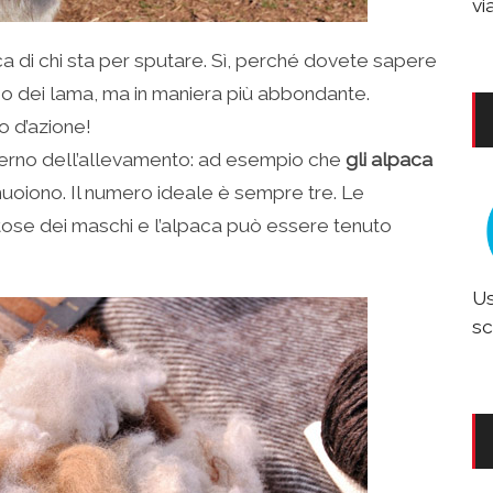
vi
 di chi sta per sputare. Sì, perché dovete sapere
no dei lama, ma in maniera più abbondante.
o d’azione!
nterno dell’allevamento: ad esempio che
gli alpaca
muoiono. Il numero ideale è sempre tre. Le
se dei maschi e l’alpaca può essere tenuto
Us
sc