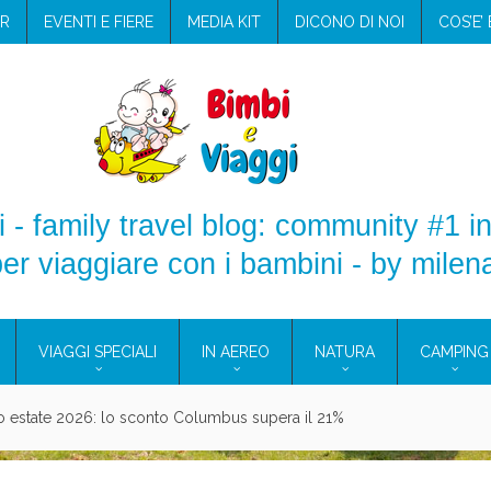
R
EVENTI E FIERE
MEDIA KIT
DICONO DI NOI
COS’E’
 - family travel blog: community #1 in
er viaggiare con i bambini - by milen
VIAGGI SPECIALI
IN AEREO
NATURA
CAMPING
aggio: i prodotti che hanno conquistato la mia valigia (e la pelle sensib
onne 2026: vieni alle Eolie e a Pantelleria!
Villaggio per famiglie in Cilento: il Blue Marine di Marina di Camerota