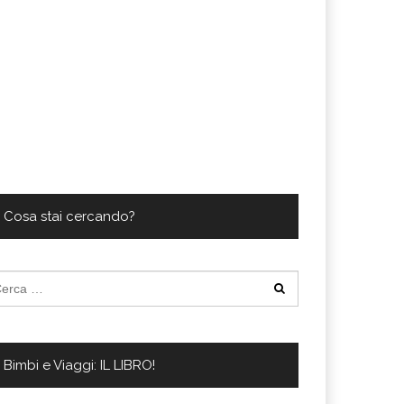
Cosa stai cercando?
cerca
:
Bimbi e Viaggi: IL LIBRO!