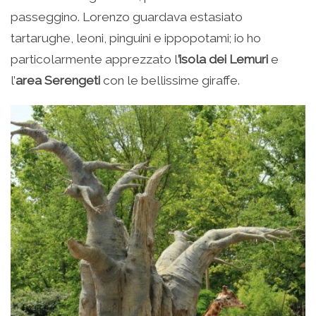
passeggino. Lorenzo guardava estasiato
tartarughe, leoni, pinguini e ippopotami; io ho
particolarmente apprezzato l
’isola dei Lemuri
e
l’
area Serengeti
con le bellissime giraffe.