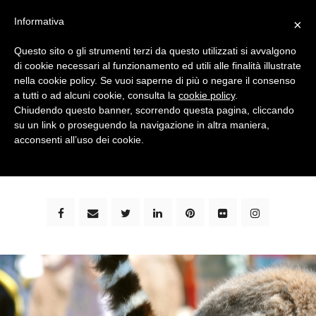
Informativa
×
Questo sito o gli strumenti terzi da questo utilizzati si avvalgono
di cookie necessari al funzionamento ed utili alle finalità illustrate
nella cookie policy. Se vuoi saperne di più o negare il consenso
a tutti o ad alcuni cookie, consulta la
cookie policy
.
Chiudendo questo banner, scorrendo questa pagina, cliccando
su un link o proseguendo la navigazione in altra maniera,
bimbi e viaggi - family travel blog: community #1 in
acconsenti all’uso dei cookie.
italia e guida completa per viaggiare con i bambini -
by milena marchioni