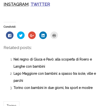
INSTAGRAM
,
TWITTER
Condividi:
Fai
Fai
Fai
Fai
Fai
clic
clic
clic
clic
clic
per
qui
qui
qui
qui
condividere
per
per
per
per
su
condividere
condividere
condividere
stampare
Related posts:
Facebook
su
su
su
(Si
(Si
Twitter
Google+
LinkedIn
apre
apre
(Si
(Si
(Si
in
in
apre
apre
apre
una
Nel regno di Giuca e Pavò: alla scoperta di Roero e
una
in
in
in
nuova
nuova
una
una
una
finestra)
finestra)
nuova
nuova
nuova
Langhe con bambini
finestra)
finestra)
finestra)
Lago Maggiore con bambini: a spasso tra isole, ville e
parchi
Torino con bambini in due giorni, tra sport e mostre
*Alessia*
Torino