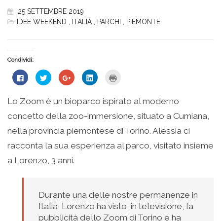
25 SETTEMBRE 2019
IDEE WEEKEND
,
ITALIA
,
PARCHI
,
PIEMONTE
Condividi:
Fai
Fai
Fai
Fai
Fai
clic
clic
clic
clic
clic
per
qui
qui
qui
qui
condividere
per
per
per
per
su
condividere
condividere
condividere
stampare
Lo Zoom è un bioparco ispirato al moderno
Facebook
su
su
su
(Si
(Si
Twitter
Google+
LinkedIn
apre
concetto della zoo-immersione, situato a Cumiana,
apre
(Si
(Si
(Si
in
in
apre
apre
apre
una
una
in
in
in
nuova
nella provincia piemontese di Torino. Alessia ci
nuova
una
una
una
finestra)
finestra)
nuova
nuova
nuova
racconta la sua esperienza al parco, visitato insieme
finestra)
finestra)
finestra)
a Lorenzo, 3 anni.
Durante una delle nostre permanenze in
Italia, Lorenzo ha visto, in televisione, la
pubblicità dello Zoom di Torino e ha