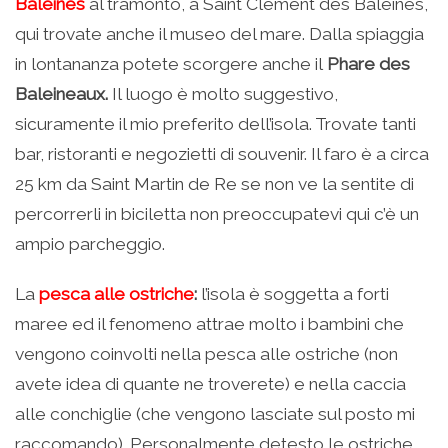
Baleines
al tramonto, a Saint Clement des Baleines,
qui trovate anche il museo del mare. Dalla spiaggia
in lontananza potete scorgere anche il
Phare des
Baleineaux.
Il luogo è molto suggestivo,
sicuramente il mio preferito dell’isola. Trovate tanti
bar, ristoranti e negozietti di souvenir. Il faro è a circa
25 km da Saint Martin de Re se non ve la sentite di
percorrerli in biciletta non preoccupatevi qui c’è un
ampio parcheggio.
La
pesca alle ostriche
:
l’isola è soggetta a forti
maree ed il fenomeno attrae molto i bambini che
vengono coinvolti nella pesca alle ostriche (non
avete idea di quante ne troverete) e nella caccia
alle conchiglie (che vengono lasciate sul posto mi
raccomando). Personalmente detesto le ostriche