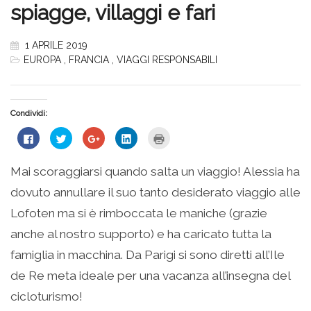
spiagge, villaggi e fari
1 APRILE 2019
EUROPA
,
FRANCIA
,
VIAGGI RESPONSABILI
Condividi:
Fai
Fai
Fai
Fai
Fai
clic
clic
clic
clic
clic
per
qui
qui
qui
qui
condividere
per
per
per
per
su
condividere
condividere
condividere
stampare
Mai scoraggiarsi quando salta un viaggio! Alessia ha
Facebook
su
su
su
(Si
(Si
Twitter
Google+
LinkedIn
apre
dovuto annullare il suo tanto desiderato viaggio alle
apre
(Si
(Si
(Si
in
in
apre
apre
apre
una
una
in
in
in
nuova
Lofoten ma si è rimboccata le maniche (grazie
nuova
una
una
una
finestra)
finestra)
nuova
nuova
nuova
anche al nostro supporto) e ha caricato tutta la
finestra)
finestra)
finestra)
famiglia in macchina. Da Parigi si sono diretti all’Ile
de Re meta ideale per una vacanza all’insegna del
cicloturismo!